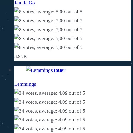
Jeu de Go
3.95K
Jouer
Lemmings