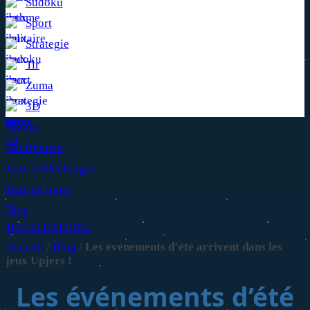
Sudoku
Sport
Strategie
Tir
Zuma
3D
Mobile
Multijoueur
Jeux à télécharger
Jeux en ligne
Blog
JEU ALÉATOIRE
Accueil
/
Blog
/
Les événements d’été arrivent dans les
jeux Upjers !
Les événements d’été