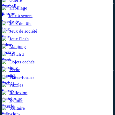
Guerre
Habillage
Jeux à scores
Jeux de rôle
Jeux de société
Jeux Flash
Mahjong
Match 3
Objets cachés
Pêche
Plates-formes
Puzzles
Réflexion
Rythme
Solitaire