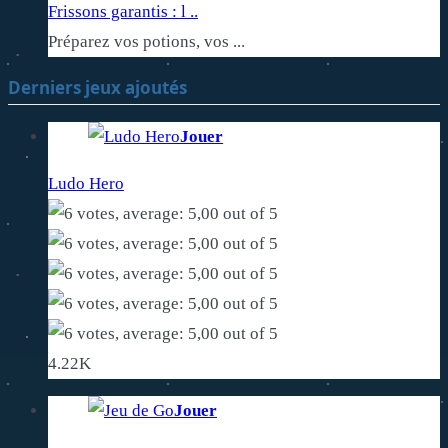
Frissons garantis : l ..
Préparez vos potions, vos ...
Derniers jeux ajoutés
Jouer
Ludo Hero
4.22K
Jouer