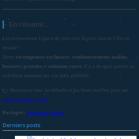
En résumé…
Les événements Upjers de juin sont là pour lancer l’été en
beauté !
Entre
récompenses exclusives
,
remboursements malins
,
boosters gratuits
et
animaux rares
, il y a de quoi passer un
excellent moment sur vos jeux préférés.
👉 Retrouvez tous les détails et les liens vers les jeux sur :
https://fr.upjers.com
Partager:
Facebook
Twitter
Derniers posts