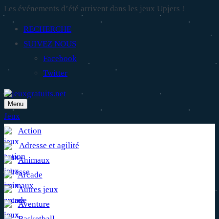
Les événements d’été arrivent dans les jeux Upjers !
RECHERCHE
SUIVEZ NOUS
Facebook
Twitter
Menu
Jeux
Action
Adresse et agilité
Animaux
Arcade
Autres jeux
Aventure
Basketball