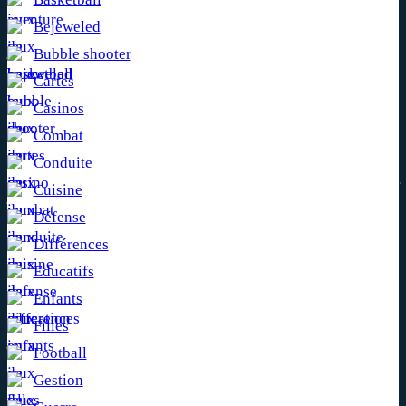
Bejeweled
Bubble shooter
Cartes
Casinos
Combat
Conduite
Cuisine
Défense
Différences
Educatifs
Enfants
Filles
Football
Gestion