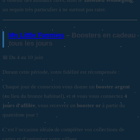
d’obtenir des animaux rares, dont le
Tasselled Wobbegong
,
un requin très particulier à ne surtout pas rater.
My Little Farmies
– Boosters en cadeau
tous les jours
📅 Du 4 au 10 juin
Durant cette période, votre fidélité est récompensée :
Chaque jour de connexion vous donne un
booster argent
(au lieu du bronze habituel), et si vous vous connectez
4
jours d’affilée
, vous recevrez un
booster or
à partir du
quatrième jour !
C’est l’occasion idéale de compléter vos collections de
cartes et d’optimiser votre village.