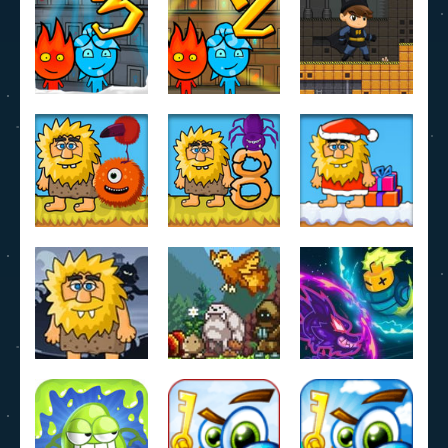
Sector 781
Watergirl 4
Eve : GO 2
805
841
776
Fireboy and
Fireboy and
Battboy
Watergirl 3
Watergirl 2
adventure
723
821
990
Adam and
Adam and
Adam and
Eve aliens
Eve 8
eve go xmas
985
1.05K
969
Adam and
Monster
Eve Night
Sanctuary
Magikmon