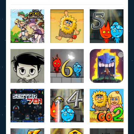
Ultra Pixel
Adam and
Fireboy and
Survive
Eve
Watergirl 5
1.03K
2.19K
982
Fireboy and
Désiré
Watergirl 6
Tiny Tomb
1.33K
1.42K
1.22K
Fireboy and
Adam and