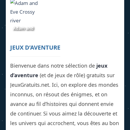
Eve Go 3
all
Magicraid
850
1.13K
616
Adam and
Eve Crossy
river
JEUX D’AVENTURE
1.28K
Bienvenue dans notre sélection de
jeux
d’aventure
(et de jeux de rôle) gratuits sur
JeuxGratuits.net. Ici, on explore des mondes
inconnus, on résout des énigmes, et on
avance au fil d’histoires qui donnent envie
de continuer. Si vous aimez la découverte et
les univers qui accrochent, vous êtes au bon