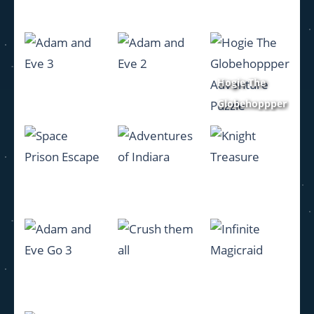
Adam and
Adam and
Adam and
Eve : Snow
Eve 5 part 2
Eve 5
Hogie The
992
1.04K
1.01K
Globehoppper
Adam and
Adam and
Adventure
Eve 3
Eve 2
Puzzle
1.02K
1.11K
1.19K
Space Prison
Adventures
Knight
Escape
of Indiara
Treasure
1.03K
1.05K
1.03K
Adam and
Crush them
Infinite