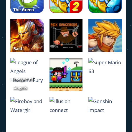
1.12K
1.14K
1.15K
The Green
Mission
Key & Shield
Inside a Cave
2
Key & Shield
1.05K
982
1.39K
Raid :
Shadow
Rick
legends
Dangerous
Duelers
League of
1.15K
2.3K
984
Angels
Heaven’s
Super Mario
Fury
Hero knight
63
1.12K
1.13K
1.66K