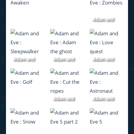
1.04K
1.22K
2.54K
Adam and
Dragon
Eve :
Awaken
AFK Arena
Zombies
1.01K
926
1.14K
Adam and
Adam and
Adam and
Eve :
Eve : Adam
Eve : Love
Sleepwalker
the ghost
quest
1.14K
1.19K
1.11K
Adam and
Adam and
Adam and
Eve : Cut the
Eve :
Eve : Golf
ropes
Astronaut
1.03K
999
1.09K