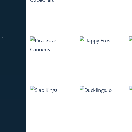
Kogama Rainbow
Tetris Cube
Parkour
2.34K
1.19K
KOGAMA
CubeCraft
Tower Ball 3D
1.16K
1.22K
Pirates and
Cannons
Flappy Eros
1.04K
1.04K