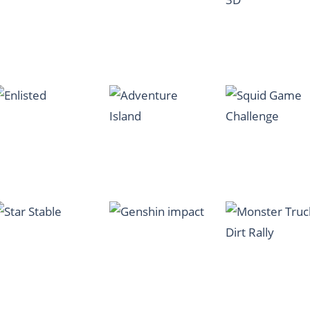
Towing Train
Simulator
Basketball Arcade
Blocky Snakes
1.26K
1.21K
Kogama Shots
Fléchettes 3D
Street Freekick
1.15K
1.27K
Squid Game
Enlisted
Adventure Island
Challenge
2.06K
1.64K
1.