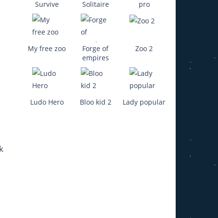
Survive
Solitaire
pro
930
My free zoo
Forge of
Zoo 2
empires
 3D
Ludo Hero
Bloo kid 2
Lady popular
1.4K
75K