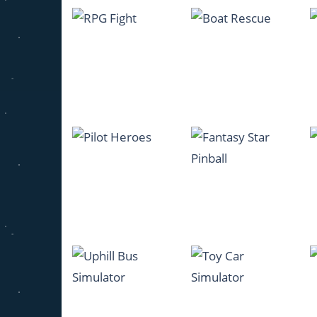
Slap Kings
Ducklings.io
1.22K
944
RPG Fight
Boat Rescue
1.32K
1.19K
Fantasy Star
Pilot Heroes
Pinball