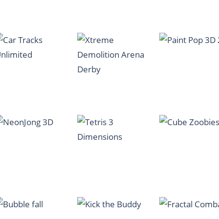
1.15K
1.9K
Wavy Trip
Angry Bull Racing
Legendary Snip
950
1.09K
1.
Xtreme
Car Tracks
Demolition Arena
Unlimited
Derby
Paint Pop 3D 2
1.03K
1.06K
1.