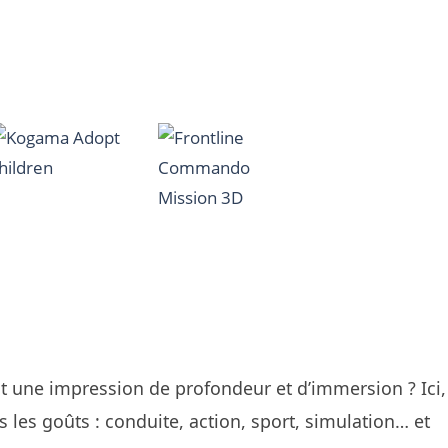
Tetris 3
NeonJong 3D
Dimensions
Cube Zoobies
977
1.05K
Bubble fall
Kick the Buddy
Fractal Combat 
1.23K
1.37K
1.
Frontline
Kogama Adopt
Commando
children
Mission 3D
t une impression de profondeur et d’immersion ? Ici,
963
1.35K
 les goûts : conduite, action, sport, simulation… et