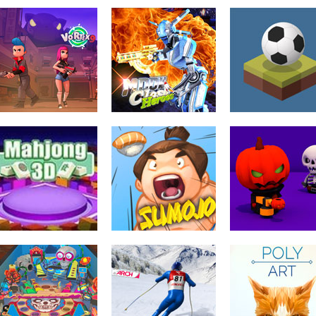
Moon Clash
Vortex 9
Heroes
Tap Tap Ball
773
906
1.
Mahjong 3D
Sumo.io
Jack O Gunner