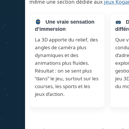
même une section dédiée aux
jeux Kog
Une vraie sensation
D
d’immersion
diffé
La 3D apporte du relief, des
Que v
angles de caméra plus
condui
dynamiques et des
d’adr
animations plus fluides.
explor
Résultat : on se sent plus
gestio
“dans” le jeu, surtout sur les
jeu 3D
courses, les sports et les
du m
jeux d’action.