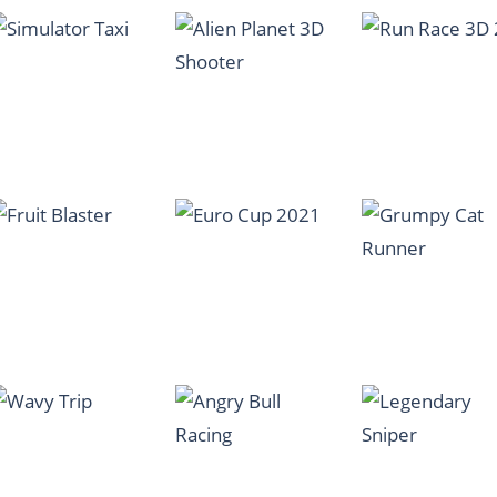
Monster Truck
Star Stable
Genshin impact
Dirt Rally
1.23K
1.41K
1.
Alien Planet 3D
Simulator Taxi
Shooter
Run Race 3D 2
1.21K
1.15K
1.
Grumpy Cat
Fruit Blaster
Euro Cup 2021
Runner