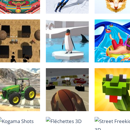
1.46K
955
1.
Pinball Simulator
Downhill Ski
Poly Art
1.98K
897
Dungo.io
Penguin.io
Aquapark.io 2
1.03K
1.18K
1.
Chained Tractor