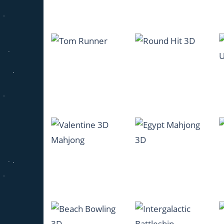
1.11K
1.07K
Uphill Bus
Simulator
Toy Car Simulator
1.18K
1.07K
Tom Runner
Round Hit 3D
1.27K
1.05K