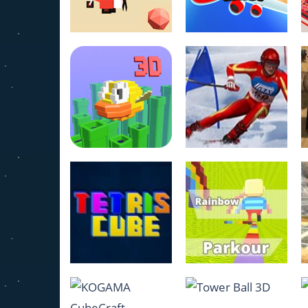
1.22K
1.02K
The Aviator
Fly This
895
1.02K
Slalom Ski
Flappy Bird 3D
Simulator
1.43K
1.16K