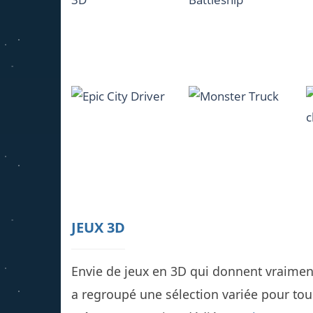
Valentine 3D
Mahjong
Egypt Mahjong 3D
1.2K
1.09K
Intergalactic
Beach Bowling 3D
Battleship
1.18K
1.03K
JEUX 3D
Epic City Driver
Monster Truck
Envie de jeux en 3D qui donnent vraimen
1.05K
1.27K
a regroupé une sélection variée pour tous