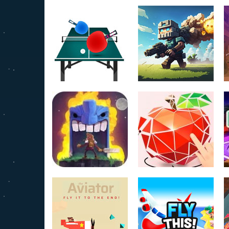
Table tennis pro
Flag capture
1.9K
679
Tiny Tomb
Love Poly 3D