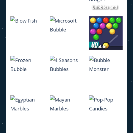
Bubbles and
Bubble
hungry
Bubble Hero
shooter
dragon
1.39K
1.45K
976
Bubble
Shooter
Microsoft
Blow Fish
Classic HD
Bubble
1.02K
2K
5.03K
Frozen
4 Seasons
Bubble
Bubble
Bubbles
Monster
1.28K
1.25K
1.32K