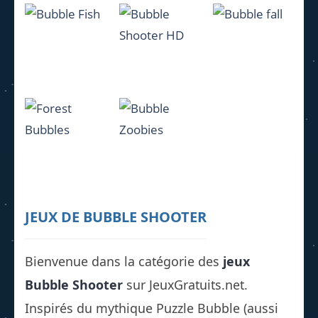
Egyptian
Mayan
Pop-Pop
Marbles
Marbles
Candies
1.55K
1.74K
1.03K
Bubble
Bubble Fish
Shooter HD
Bubble fall
1.22K
1.51K
1.23K
Forest
Bubble
Bubbles
Zoobies
JEUX DE BUBBLE SHOOTER
1.25K
1.15K
Bienvenue dans la catégorie des
jeux
Bubble Shooter
sur JeuxGratuits.net.
Inspirés du mythique Puzzle Bubble (aussi