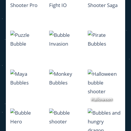
Bubble
Bubble Fight
Bubble
Shooter Pro
IO
Shooter Saga
2.81K
1.26K
1.75K
Puzzle
Bubble
Pirate
Bubble
Invasion
Bubbles
1.58K
1.46K
1.71K
Halloween
Maya
Monkey
bubble
Bubbles
Bubbles
shooter
2.16K
1.92K
1.79K