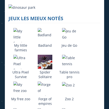
JEUX LES MIEUX NOTÉS
My little
Badland
Jeu de Go
farmies
Ultra Pixel
Spider
Table tennis
Survive
Solitaire
pro
My free zoo
Forge of
Zoo 2
empires