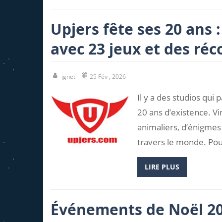
Upjers fête ses 20 ans 
avec 23 jeux et des ré
jgnet
25 Fév , 2026
Il y a des studios qui 
20 ans d’existence. Vi
animaliers, d’énigmes 
travers le monde. Pou
LIRE PLUS
Événements de Noël 202