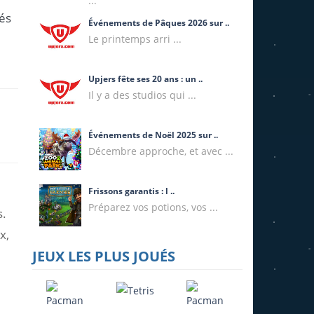
...
tés
Événements de Pâques 2026 sur ..
Le printemps arri ...
Upjers fête ses 20 ans : un ..
Il y a des studios qui ...
Événements de Noël 2025 sur ..
Décembre approche, et avec ...
Frissons garantis : l ..
Préparez vos potions, vos ...
s.
x,
JEUX LES PLUS JOUÉS