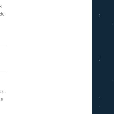
x
 du
s !
ue