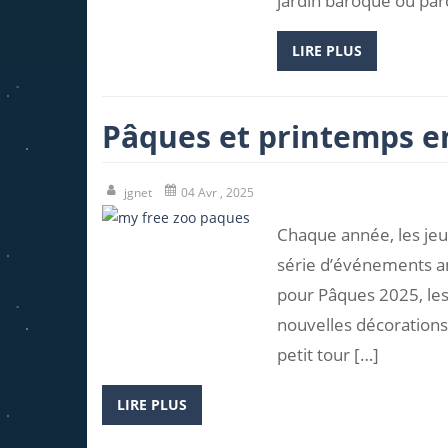
jardin baroque ou parc 
LIRE PLUS
Pâques et printemps en
jgnet
04 Avr , 2025
Chaque année, les jeu
série d’événements am
pour Pâques 2025, les
nouvelles décorations e
petit tour […]
LIRE PLUS