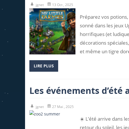
jgnet
13 Oct , 2025
Préparez vos potions, 
sonné dans les jeux 
horrifiques (et ludiqu
décorations spéciales,
et même un tigre dor
LIRE PLUS
Les événements d’été ar
jgnet
27 Mai , 2025
☀️ L’été arrive dans l
retour du soleil, les