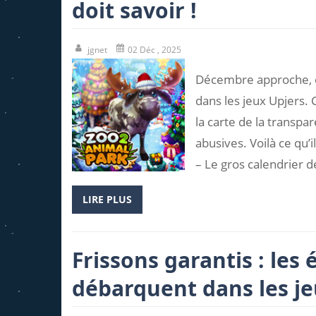
doit savoir !
jgnet
02 Déc , 2025
Décembre approche, et
dans les jeux Upjers. 
la carte de la transpa
abusives. Voilà ce qu’
– Le gros calendrier d
LIRE PLUS
Frissons garantis : le
débarquent dans les je