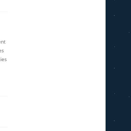
ent
es
ies