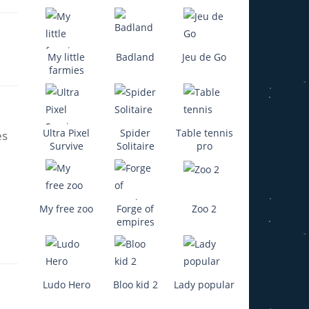
My little
Badland
Jeu de Go
farmies
Ultra Pixel
Spider
Table tennis
es
Survive
Solitaire
pro
My free zoo
Forge of
Zoo 2
empires
Ludo Hero
Bloo kid 2
Lady popular