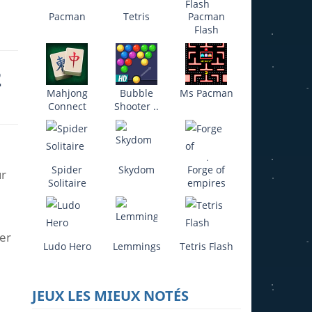
Pacman
Tetris
Pacman
Flash
2
Mahjong
Bubble
Ms Pacman
Connect
Shooter ..
Spider
Skydom
Forge of
ur
Solitaire
empires
er
Ludo Hero
Lemmings
Tetris Flash
JEUX LES MIEUX NOTÉS