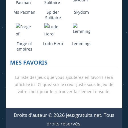
Ms Pacman
Spider
Skydom
Solitaire
Forge of
Ludo Hero
Lemmings
empires
MES FAVORIS
La liste des jeux que vous ajouterez en favoris sera
affichée ici. Cliquez sur le cœur juste sous le jeu de
votre choix pour le retrouver facilement ensuite.
Droits d'auteur © 2026 jeuxgratuits.net. Tous
droits réservés.