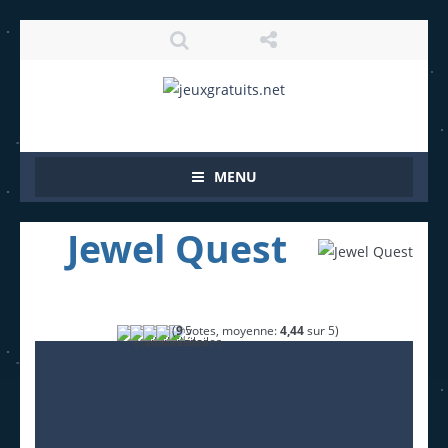
MENU
Jewel Quest
(
9
votes, moyenne:
4,44
sur 5)