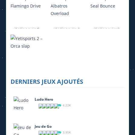
Swing
Freeride
– Big wave
534
679
563
Yetisports 5
Yetisports 4
Yetisports 3
– Flamingo
– Albatros
– Seal
Drive
Overload
Bounce
545
563
576
Yetisports 2
DERNIERS JEUX AJOUTÉS
– Orca slap
563
Ludo Hero
4.22K
Jeu de Go
3.95K