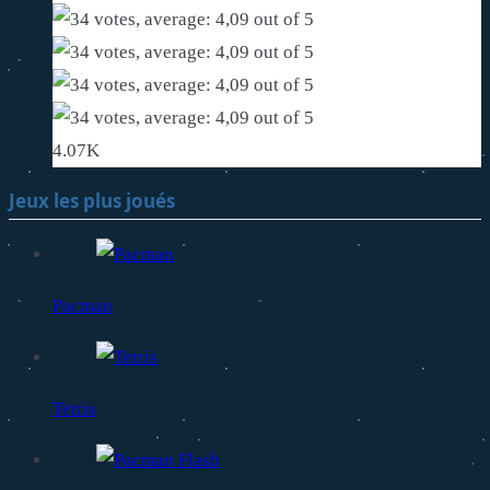
4.07K
Jeux les plus joués
Pacman
Tetris