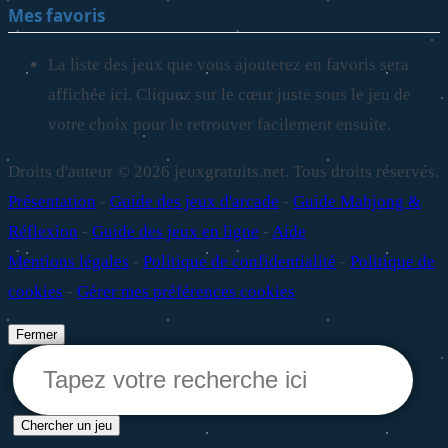
Mes favoris
La liste des jeux que vous ajouterez en favoris sera
affichée ici. Cliquez sur le cœur juste sous le jeu de
votre choix pour le retrouver facilement ensuite.
Droits d'auteur © 2026 jeuxgratuits.net. Tous droits réservés.
Présentation
-
Guide des jeux d'arcade
-
Guide Mahjong &
Réflexion
-
Guide des jeux en ligne
-
Aide
Mentions légales
-
Politique de confidentialité
-
Politique de
cookies
-
Gérer mes préférences cookies
Fermer
Chercher un jeu