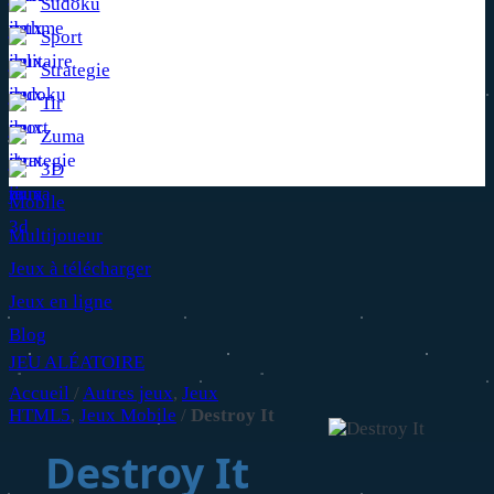
Sudoku
Sport
Strategie
Tir
Zuma
3D
Mobile
Multijoueur
Jeux à télécharger
Jeux en ligne
Blog
JEU ALÉATOIRE
Accueil
/
Autres jeux
,
Jeux
HTML5
,
Jeux Mobile
/
Destroy It
Destroy It