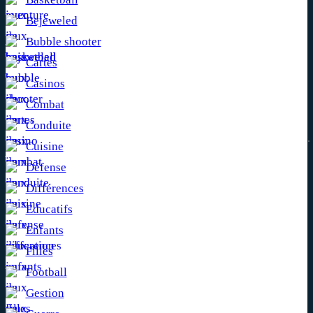
Bejeweled
Bubble shooter
Cartes
Casinos
Combat
Conduite
Cuisine
Défense
Différences
Educatifs
Enfants
Filles
Football
Gestion