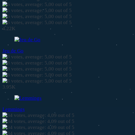
4.22K
Jeu de Go
3.95K
Lemmings