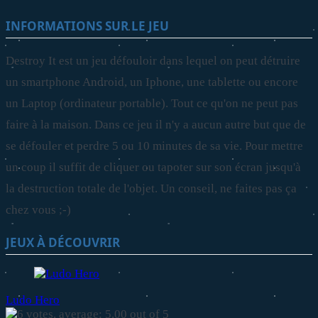
INFORMATIONS SUR LE JEU
Destroy It est un jeu défouloir dans lequel on peut détruire
un smartphone Android, un Iphone, une tablette ou encore
un Laptop (ordinateur portable). Tout ce qu'on ne peut pas
faire à la maison. Dans ce jeu il n'y a aucun autre but que de
se défouler et perdre 5 ou 10 minutes de sa vie. Pour mettre
un coup il suffit de cliquer ou tapoter sur son écran jusqu'à
la destruction totale de l'objet. Un conseil, ne faites pas ça
chez vous ;-)
JEUX À DÉCOUVRIR
Ludo Hero