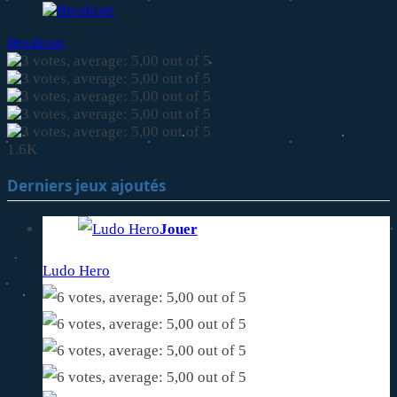
Breakout
1.6K
Derniers jeux ajoutés
Jouer
Ludo Hero