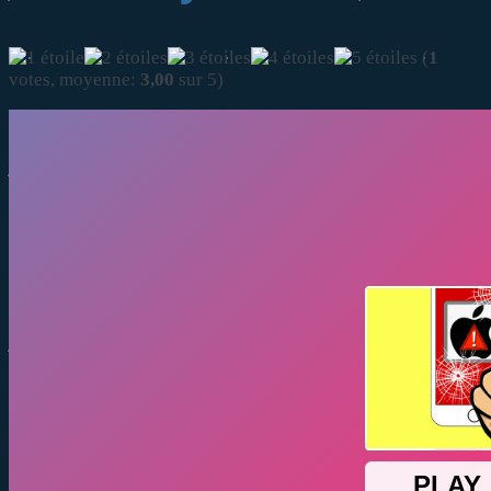
(
1
votes, moyenne:
3,00
sur 5)