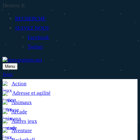
Destroy It
RECHERCHE
SUIVEZ NOUS
Facebook
Twitter
Menu
Jeux
Action
Adresse et agilité
Animaux
Arcade
Autres jeux
Aventure
Basketball