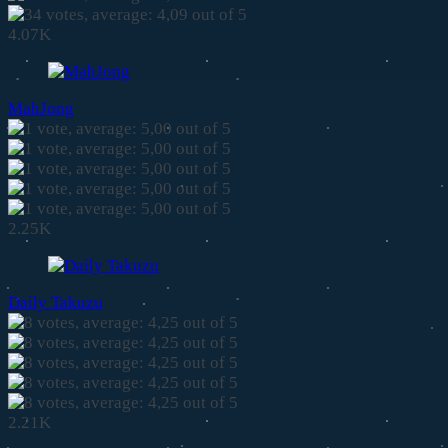
4.07K
MahJong
2.25K
Daily Takuzu
2.21K