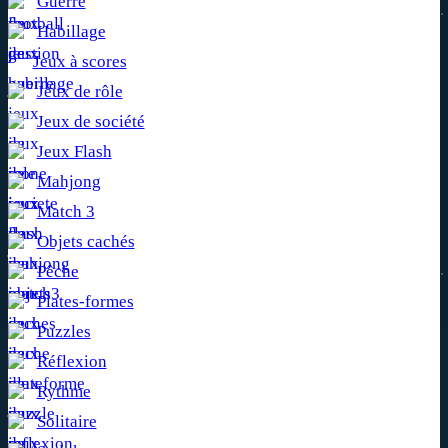
Guerre
Habillage
Jeux à scores
Jeux de rôle
Jeux de société
Jeux Flash
Mahjong
Match 3
Objets cachés
Pêche
Plates-formes
Puzzles
Réflexion
Rythme
Solitaire