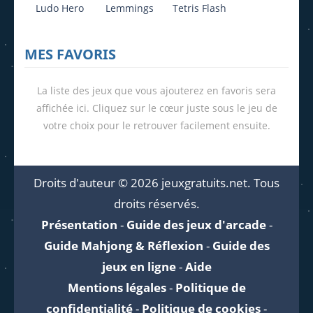
Ludo Hero
Lemmings
Tetris Flash
MES FAVORIS
La liste des jeux que vous ajouterez en favoris sera
affichée ici. Cliquez sur le cœur juste sous le jeu de
votre choix pour le retrouver facilement ensuite.
Droits d'auteur © 2026 jeuxgratuits.net. Tous
droits réservés.
Présentation
-
Guide des jeux d'arcade
-
Guide Mahjong & Réflexion
-
Guide des
jeux en ligne
-
Aide
Mentions légales
-
Politique de
confidentialité
-
Politique de cookies
-