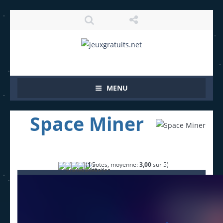
MENU
Space Miner
(
1
votes, moyenne:
3,00
sur 5)