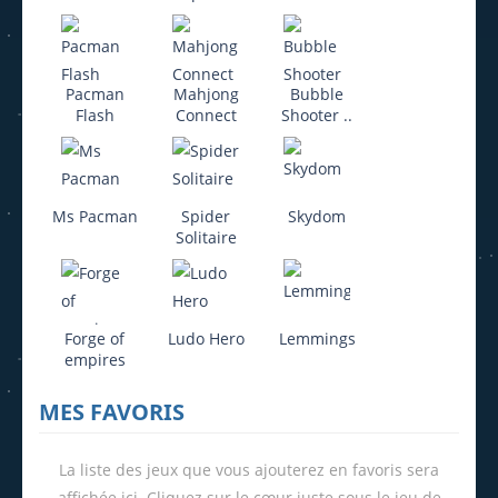
Pacman
Mahjong
Bubble
Flash
Connect
Shooter ..
Ms Pacman
Spider
Skydom
Solitaire
Forge of
Ludo Hero
Lemmings
empires
MES FAVORIS
La liste des jeux que vous ajouterez en favoris sera
affichée ici. Cliquez sur le cœur juste sous le jeu de