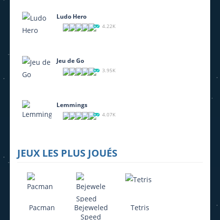
693
Ludo Hero
4.22K
Jeu de Go
3.95K
Lemmings
4.07K
JEUX LES PLUS JOUÉS
Pacman
Bejeweled
Tetris
Speed