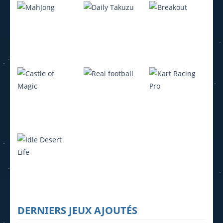
Ludo Hero
Jeu de Go
Lemmings
4.22K
3.95K
4.07K
MahJong
Daily Takuzu
Breakout
2.25K
2.21K
1.6K
Castle of
Kart Racing
Magic
Real football
Pro
632
918
865
Idle Desert
DERNIERS JEUX AJOUTÉS
Life