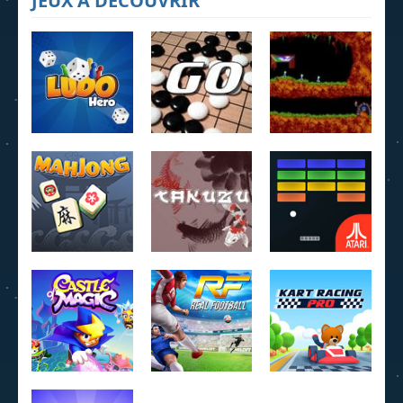
JEUX À DÉCOUVRIR
Ludo Hero
Jeu de Go
Lemmings
4.22K
3.95K
4.07K
MahJong
Daily Takuzu
Breakout
2.25K
2.21K
1.6K
Castle of
Kart Racing