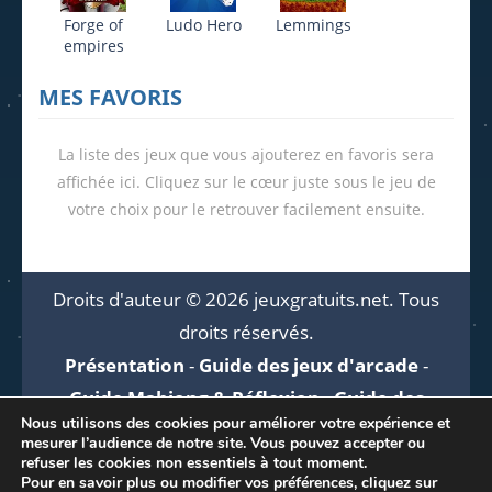
Forge of
Ludo Hero
Lemmings
empires
MES FAVORIS
La liste des jeux que vous ajouterez en favoris sera
affichée ici. Cliquez sur le cœur juste sous le jeu de
votre choix pour le retrouver facilement ensuite.
Droits d'auteur © 2026 jeuxgratuits.net. Tous
droits réservés.
Présentation
-
Guide des jeux d'arcade
-
Guide Mahjong & Réflexion
-
Guide des
Nous utilisons des cookies pour améliorer votre expérience et
jeux en ligne
-
Aide
mesurer l’audience de notre site. Vous pouvez accepter ou
Mentions légales
-
Politique de
refuser les cookies non essentiels à tout moment.
Pour en savoir plus ou modifier vos préférences, cliquez sur