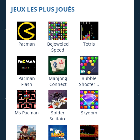
JEUX LES PLUS JOUÉS
Pacman
Bejeweled
Tetris
Speed
Pacman
Mahjong
Bubble
Flash
Connect
Shooter ..
Ms Pacman
Spider
Skydom
Solitaire