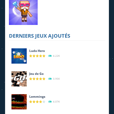
Magic
Real football
Pro
632
918
865
Idle Desert
DERNIERS JEUX AJOUTÉS
Life
693
Ludo Hero
4.22K
Jeu de Go
3.95K
Lemmings
4.07K