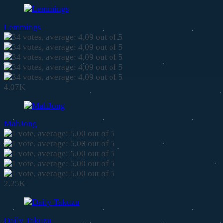
Lemmings
4.07K
MahJong
2.25K
Daily Takuzu