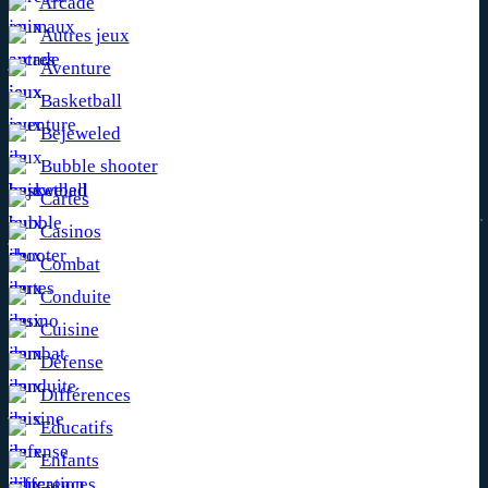
Arcade
Autres jeux
Aventure
Basketball
Bejeweled
Bubble shooter
Cartes
Casinos
Combat
Conduite
Cuisine
Défense
Différences
Educatifs
Enfants