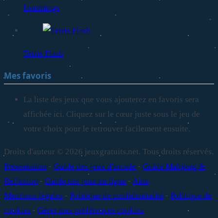
Lemmings
Tetris Flash
Mes favoris
La liste des jeux que vous ajouterez en favoris sera
affichée ici. Cliquez sur le cœur juste sous le jeu de
votre choix pour le retrouver facilement ensuite.
Droits d'auteur © 2026 jeuxgratuits.net. Tous droits réservés.
Présentation
-
Guide des jeux d'arcade
-
Guide Mahjong &
Réflexion
-
Guide des jeux en ligne
-
Aide
Mentions légales
-
Politique de confidentialité
-
Politique de
cookies
-
Gérer mes préférences cookies