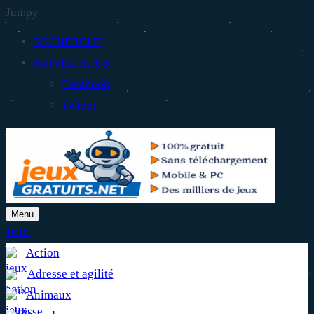
Jumpy
RECHERCHE
SUIVEZ NOUS
Facebook
Twitter
Menu
Jeux
Action
Adresse et agilité
Animaux