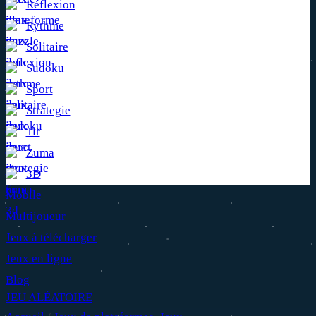
Réflexion
Rythme
Solitaire
Sudoku
Sport
Strategie
Tir
Zuma
3D
Mobile
Multijoueur
Jeux à télécharger
Jeux en ligne
Blog
JEU ALÉATOIRE