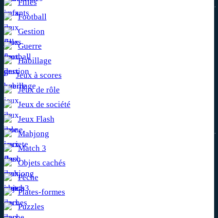
Filles
Football
Gestion
Guerre
Habillage
Jeux à scores
Jeux de rôle
Jeux de société
Jeux Flash
Mahjong
Match 3
Objets cachés
Pêche
Plates-formes
Puzzles