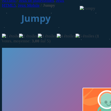
Accueil
/
Jeux de plateformes
,
Jeux
HTML5
,
Jeux Mobile
/
Jumpy
Jumpy
(
1
votes, moyenne:
3,00
sur 5)