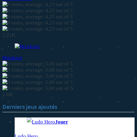
2.21K
Breakout
1.6K
Derniers jeux ajoutés
Jouer
Ludo Hero