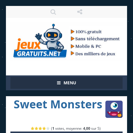
MENU
Sweet Monsters
(
1
votes, moyenne:
4,00
sur 5)