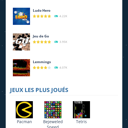
694
Ludo Hero
4.22K
Jeu de Go
3.95K
Lemmings
4.07K
JEUX LES PLUS JOUÉS
Pacman
Bejeweled
Tetris
Speed