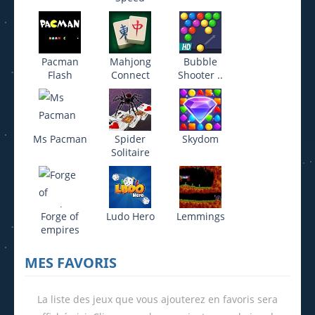
Pacman
Mahjong
Bubble
Flash
Connect
Shooter ..
Ms Pacman
Spider
Skydom
Solitaire
Forge of
Ludo Hero
Lemmings
empires
MES FAVORIS
La liste des jeux que vous ajouterez en favoris sera