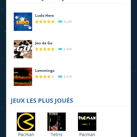
2.26K
2.21K
1.6K
Ludo Hero
4.22K
Jeu de Go
3.95K
Lemmings
4.07K
JEUX LES PLUS JOUÉS
Pacman
Tetris
Pacman