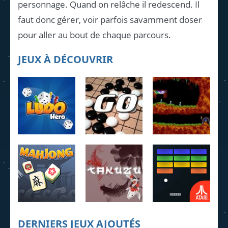
personnage. Quand on relâche il redescend. Il
faut donc gérer, voir parfois savamment doser
pour aller au bout de chaque parcours.
JEUX À DÉCOUVRIR
Ludo Hero
Jeu de Go
Lemmings
4.22K
3.95K
4.07K
DERNIERS JEUX AJOUTÉS
MahJong
Daily Takuzu
Breakout