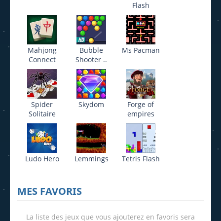
Flash
Mahjong
Bubble
Ms Pacman
Connect
Shooter ..
Spider
Skydom
Forge of
Solitaire
empires
Ludo Hero
Lemmings
Tetris Flash
MES FAVORIS
La liste des jeux que vous ajouterez en favoris sera