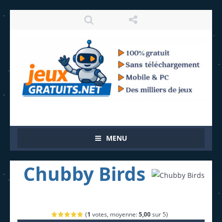
MENU
Chubby Birds
(
1
votes, moyenne:
5,00
sur 5)