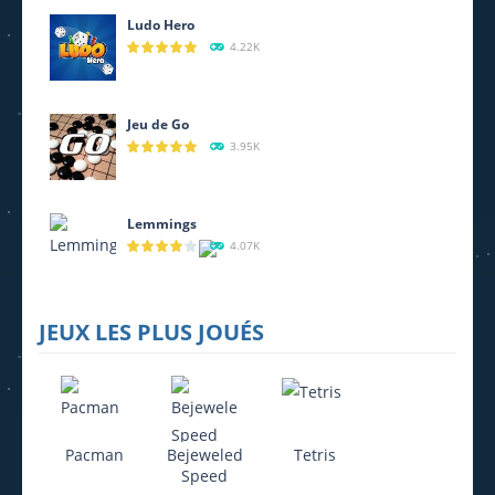
693
Ludo Hero
4.22K
Jeu de Go
3.95K
Lemmings
4.07K
JEUX LES PLUS JOUÉS
Pacman
Bejeweled
Tetris
Speed