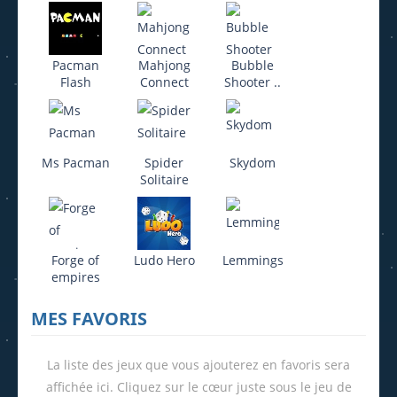
Pacman
Mahjong
Bubble
Flash
Connect
Shooter ..
Ms Pacman
Spider
Skydom
Solitaire
Forge of
Ludo Hero
Lemmings
empires
MES FAVORIS
La liste des jeux que vous ajouterez en favoris sera
affichée ici. Cliquez sur le cœur juste sous le jeu de