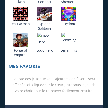
Flash
Connect
Shooter ..
Ms Pacman
Spider
Skydom
Solitaire
Forge of
Ludo Hero
Lemmings
empires
MES FAVORIS
La liste des jeux que vous ajouterez en favoris sera
affichée ici. Cliquez sur le cœur juste sous le jeu de
votre choix pour le retrouver facilement ensuite.