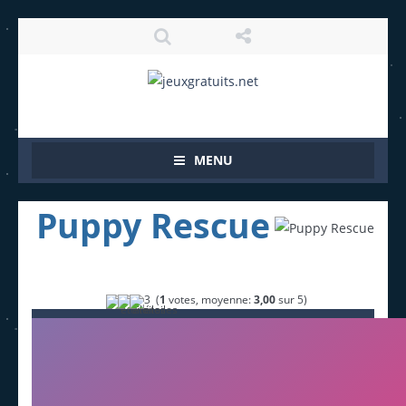
MENU
Puppy Rescue
(
1
votes, moyenne:
3,00
sur 5)