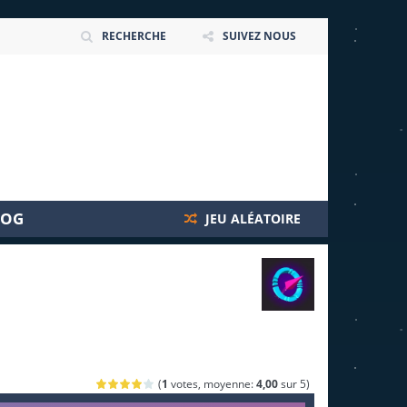
RECHERCHE
SUIVEZ NOUS
LOG
JEU ALÉATOIRE
(
1
votes, moyenne:
4,00
sur 5)