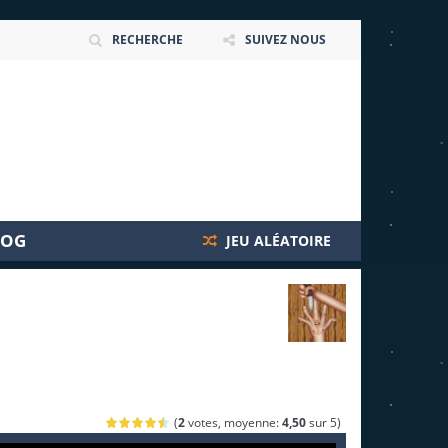
RECHERCHE
SUIVEZ NOUS
LOG
JEU ALÉATOIRE
(
2
votes, moyenne:
4,50
sur 5)