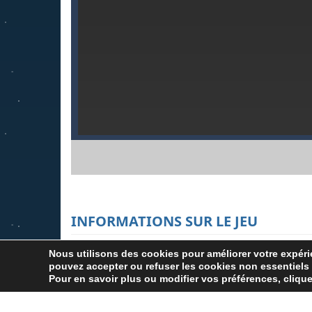
INFORMATIONS SUR LE JEU
Nous utilisons des cookies pour améliorer votre expéri
Whack no hand reprend le concept du jeu où o
pouvez accepter ou refuser les cookies non essentiels
Pour en savoir plus ou modifier vos préférences, cliqu
toucher. Un jeu à ne pas reproduire à la mai
bon moment pour marquer des points en évita