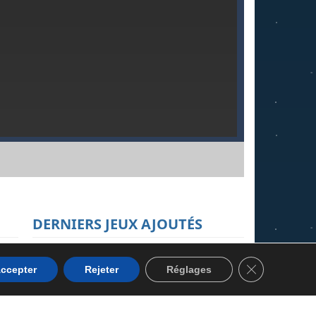
DERNIERS JEUX AJOUTÉS
Ludo Hero
FERMER LA 
ccepter
Rejeter
Réglages
4.22K
r au