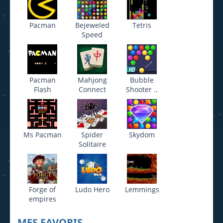
Pacman
Bejeweled
Tetris
Speed
Pacman
Mahjong
Bubble
Flash
Connect
Shooter ..
Ms Pacman
Spider
Skydom
Solitaire
Forge of
Ludo Hero
Lemmings
empires
MES FAVORIS