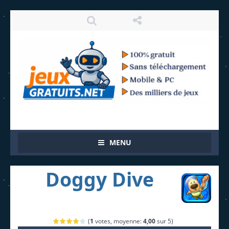
MENU
Doggy Dive
(
1
votes, moyenne:
4,00
sur 5)