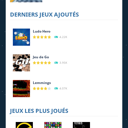
Kart Racing
DERNIERS JEUX AJOUTÉS
Pro
865
Ludo Hero
4.22K
Jeu de Go
3.95K
Lemmings
4.07K
JEUX LES PLUS JOUÉS