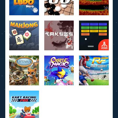
Ludo Hero
Jeu de Go
Lemmings
4.22K
3.95K
4.07K
MahJong
Daily Takuzu
Breakout
2.25K
2.21K
1.6K
Castle of
Uptasia
Magic
Real football
330
632
918