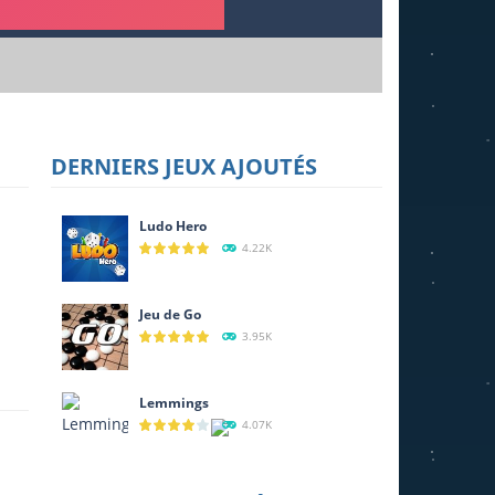
DERNIERS JEUX AJOUTÉS
Ludo Hero
4.22K
Jeu de Go
3.95K
Lemmings
4.07K