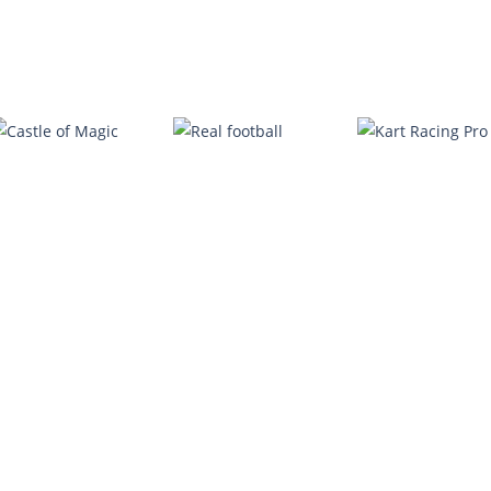
Lemmings
MahJong
Daily Takuzu
4.07K
2.26K
2.
Castle of Magic
Real football
Kart Racing Pro
632
920