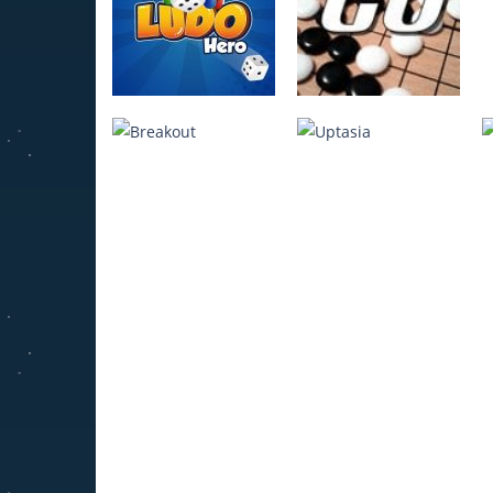
Ludo Hero
Jeu de Go
4.22K
3.95K
Breakout
Uptasia
1.6K
332