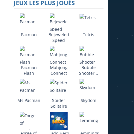
JEUX LES PLUS JOUÉS
Pacman
Bejeweled
Tetris
Speed
21K
Pacman
Mahjong
Bubble
Flash
Connect
Shooter ..
Ms Pacman
Spider
Skydom
Solitaire
866
Forge of
Ludo Hero
Lemmings