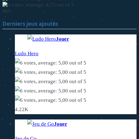
865
Derniers jeux ajoutés
Jouer
Ludo Hero
4.22K
Jouer
Jeu de Go