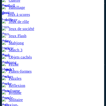
Guerre
Habillage
Jeux à scores
Jeux de rôle
Jeux de société
Jeux Flash
Mahjong
Match 3
Objets cachés
Pêche
Plates-formes
Puzzles
Réflexion
Rythme
Solitaire