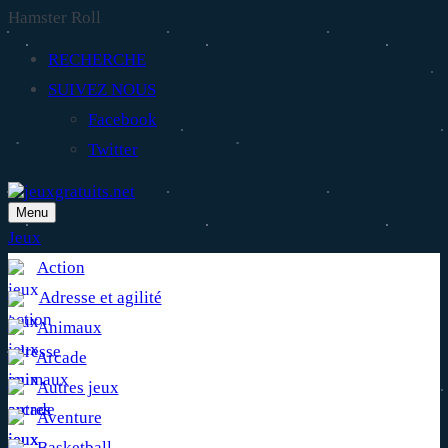
Hamster Roll
RECHERCHE
SUIVEZ NOUS
Facebook
Twitter
Menu
Jeux
Action
Adresse et agilité
Animaux
Arcade
Autres jeux
Aventure
Basketball