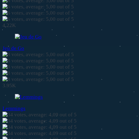
4.22K
Jeu de Go
3.95K
Lemmings