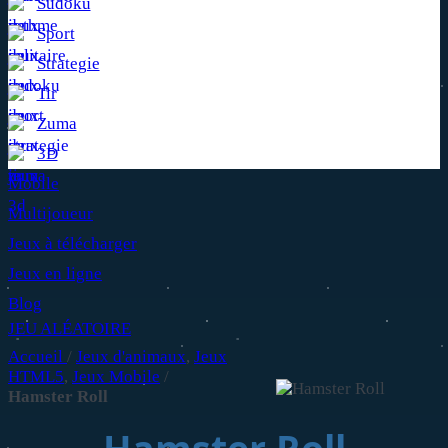
Sudoku
Sport
Strategie
Tir
Zuma
3D
Mobile
Multijoueur
Jeux à télécharger
Jeux en ligne
Blog
JEU ALÉATOIRE
Accueil
/
Jeux d'animaux
,
Jeux
HTML5
,
Jeux Mobile
/
Hamster Roll