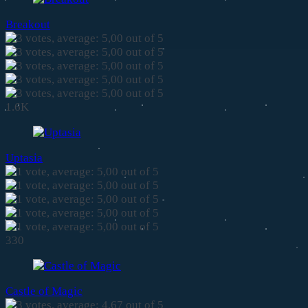
Breakout
1.6K
Uptasia
330
Castle of Magic