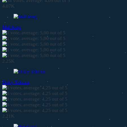
4.07K
MahJong
2.25K
Daily Takuzu
2.21K