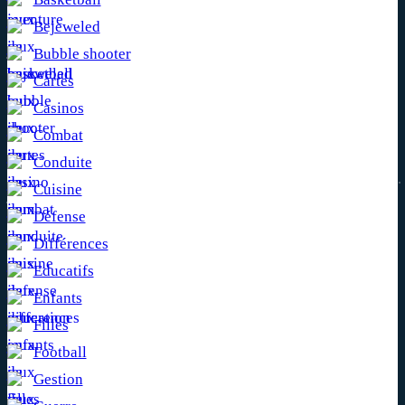
Bejeweled
Bubble shooter
Cartes
Casinos
Combat
Conduite
Cuisine
Défense
Différences
Educatifs
Enfants
Filles
Football
Gestion