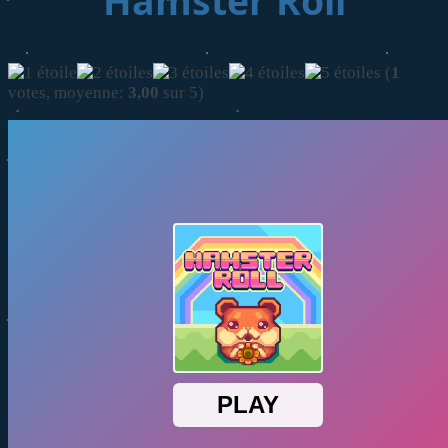
Hamster Roll
(
1
votes, moyenne:
3,00
sur 5)