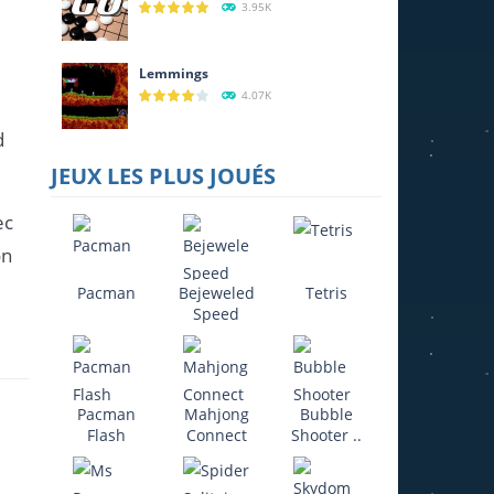
3.95K
Lemmings
4.07K
d
JEUX LES PLUS JOUÉS
ec
on
Pacman
Bejeweled
Tetris
Speed
Pacman
Mahjong
Bubble
Flash
Connect
Shooter ..