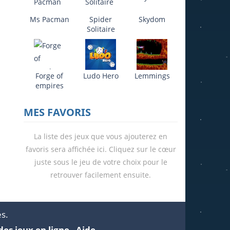
Ms Pacman
Spider
Skydom
Solitaire
Forge of
Ludo Hero
Lemmings
empires
21K
MES FAVORIS
La liste des jeux que vous ajouterez en
favoris sera affichée ici. Cliquez sur le cœur
juste sous le jeu de votre choix pour le
retrouver facilement ensuite.
693
és.
des jeux en ligne
-
Aide