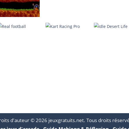
Lemmings
MahJong
Daily Takuzu
4.07K
2.25K
2.
Real football
Kart Racing Pro
Idle Desert Life
917
864
oits d'auteur © 2026 jeuxgratuits.net. Tous droits réserv
es jeux d'arcade
-
Guide Mahjong & Réflexion
-
Guide 