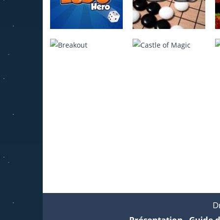
Ludo Hero
Jeu de Go
4.22K
3.95K
Breakout
Castle of Magic
1.6K
632
Dr
Présentation
-
Guide d