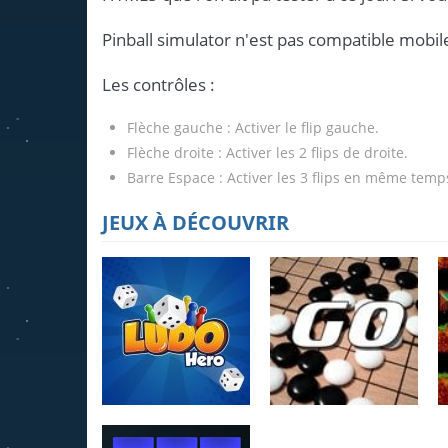
Pinball simulator n'est pas compatible mobile
Les contrôles :
Flèche gauche : Activer le flip gauche.
Flèche droite : Activer les 2 flips de droite.
Barre Espace : Activer les 3 flips en même temps
JEUX À DÉCOUVRIR