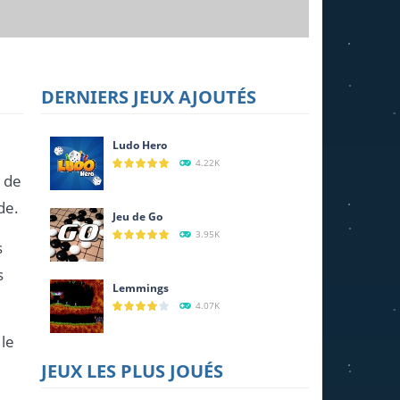
DERNIERS JEUX AJOUTÉS
Ludo Hero
4.22K
é de
de.
Jeu de Go
3.95K
s
s
Lemmings
4.07K
 le
JEUX LES PLUS JOUÉS