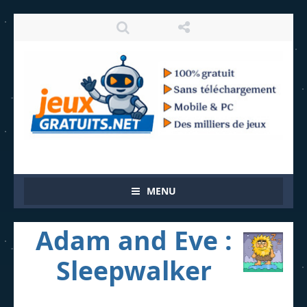
MENU
Adam and Eve :
Sleepwalker