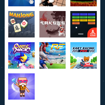
Ludo Hero
Jeu de Go
Lemmings
4.22K
3.95K
4.07K
MahJong
Daily Takuzu
Breakout
2.25K
2.21K
1.6K
Castle of
Kart Racing
Magic
Real football
Pro
632
918
865