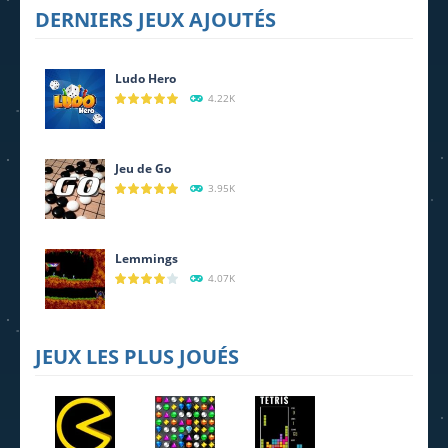
Idle Desert
DERNIERS JEUX AJOUTÉS
Life
694
Ludo Hero
4.22K
Jeu de Go
3.95K
Lemmings
4.07K
JEUX LES PLUS JOUÉS