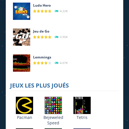
865
Ludo Hero
4.22K
Jeu de Go
3.95K
Lemmings
4.07K
JEUX LES PLUS JOUÉS
Pacman
Bejeweled
Tetris
Speed