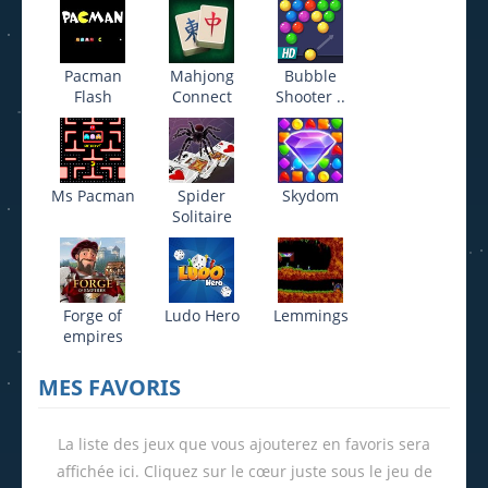
Pacman
Mahjong
Bubble
Flash
Connect
Shooter ..
Ms Pacman
Spider
Skydom
Solitaire
Forge of
Ludo Hero
Lemmings
empires
MES FAVORIS
La liste des jeux que vous ajouterez en favoris sera
affichée ici. Cliquez sur le cœur juste sous le jeu de