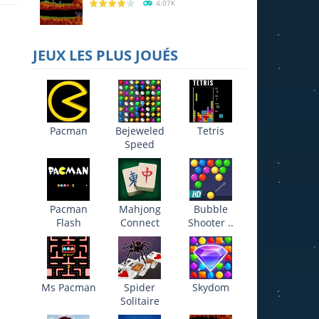
4.07K
JEUX LES PLUS JOUÉS
Pacman
Bejeweled
Tetris
Speed
Pacman
Mahjong
Bubble
21K
Flash
Connect
Shooter ..
Ms Pacman
Spider
Skydom
Solitaire