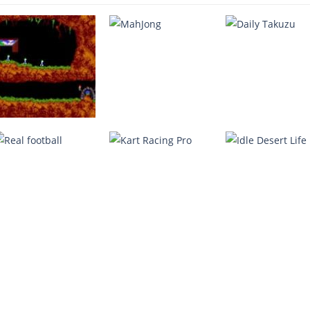
Lemmings
MahJong
Daily Takuzu
4.07K
2.25K
2.
Real football
Kart Racing Pro
Idle Desert Life