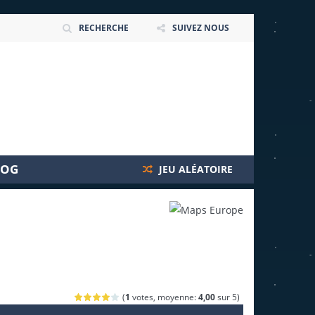
RECHERCHE
SUIVEZ NOUS
LOG
JEU ALÉATOIRE
(
1
votes, moyenne:
4,00
sur 5)