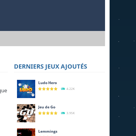
DERNIERS JEUX AJOUTÉS
Ludo Hero
4.22K
aque
Jeu de Go
3.95K
Lemmings