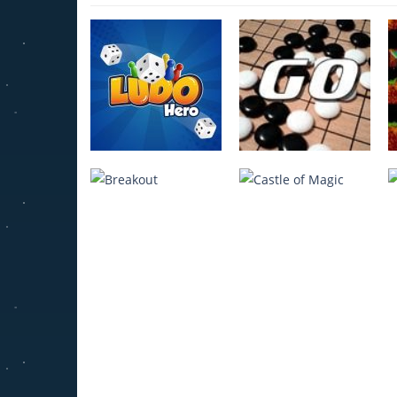
Ludo Hero
Jeu de Go
4.22K
3.95K
Breakout
Castle of Magic