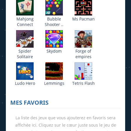
Mahjong
Bubble
Ms Pacman
Connect
Shooter ..
Spider
Skydom
Forge of
Solitaire
empires
Ludo Hero
Lemmings
Tetris Flash
MES FAVORIS
La liste des jeux que vous ajouterez en favoris sera
affichée ici. Cliquez sur le cœur juste sous le jeu de