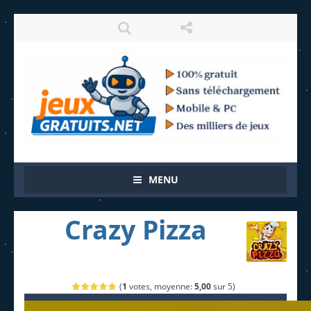
MENU
Crazy Pizza
(
1
votes, moyenne:
5,00
sur 5)