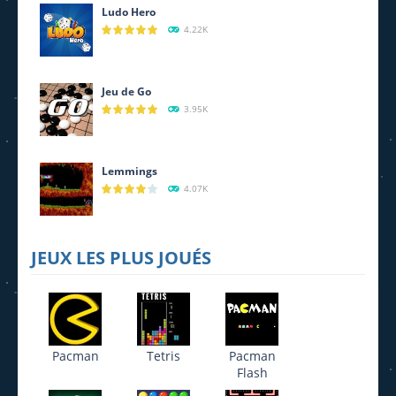
2.25K
2.21K
1.6K
Ludo Hero
4.22K
Jeu de Go
3.95K
Lemmings
4.07K
JEUX LES PLUS JOUÉS
Pacman
Tetris
Pacman
Flash