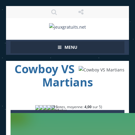
MENU
Cowboy VS
Martians
(
1
votes, moyenne:
4,00
sur 5)