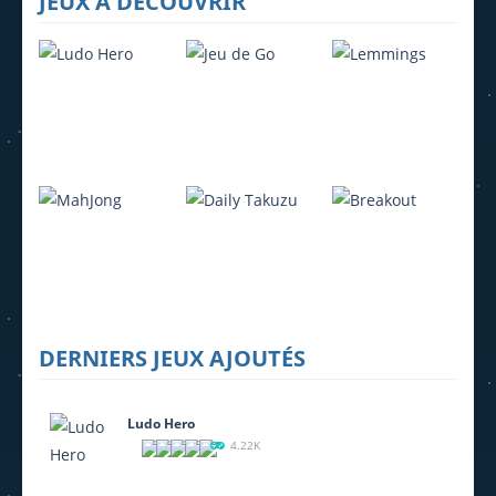
JEUX À DÉCOUVRIR
Ludo Hero
Jeu de Go
Lemmings
4.22K
3.95K
4.07K
DERNIERS JEUX AJOUTÉS
MahJong
Daily Takuzu
Breakout
2.26K
2.21K
1.6K
Ludo Hero
4.22K