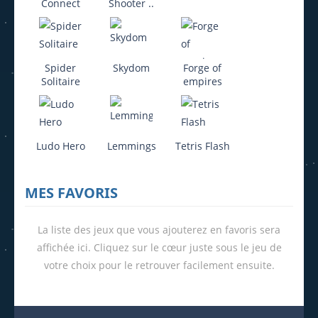
Connect
Shooter ..
Spider
Skydom
Forge of
Solitaire
empires
Ludo Hero
Lemmings
Tetris Flash
MES FAVORIS
La liste des jeux que vous ajouterez en favoris sera
affichée ici. Cliquez sur le cœur juste sous le jeu de
votre choix pour le retrouver facilement ensuite.