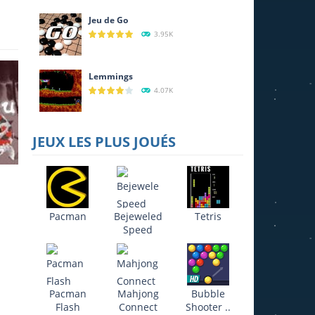
Jeu de Go
3.95K
Lemmings
4.07K
JEUX LES PLUS JOUÉS
Pacman
Bejeweled
Tetris
Speed
21K
Pacman
Mahjong
Bubble
Flash
Connect
Shooter ..