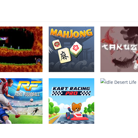
Lemmings
MahJong
Daily Takuzu
4.07K
2.25K
2.