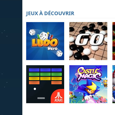
JEUX À DÉCOUVRIR
Ludo Hero
Jeu de Go
4.22K
3.95K