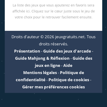
La liste des jeux que vous ajouterez en favoris sera
affichée ici. Cliquez sur le cœur juste sous le jeu de
votre choix pour le retrouver facilement ensuite.
Droits d'auteur © 2026 jeuxgratuits.net. Tous
droits réservés.
Présentation
-
Guide des jeux d'arcade
-
Guide Mahjong & Réflexion
-
Guide des
jeux en ligne
-
Aide
Mentions légales
-
Politique de
confidentialité
-
Politique de cookies
-
Gérer mes préférences cookies