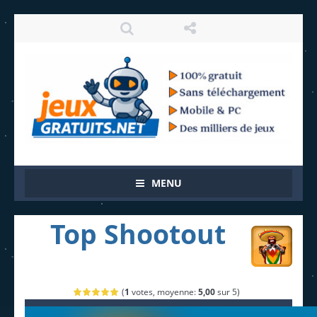
MENU
Top Shootout
(
1
votes, moyenne:
5,00
sur 5)