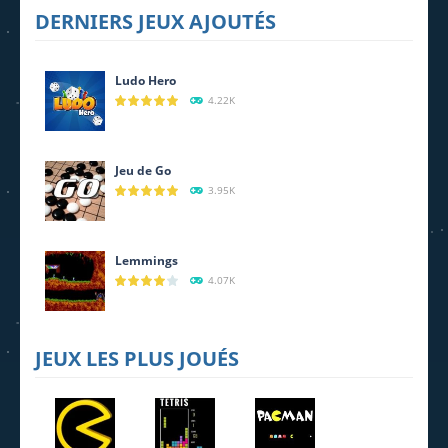
DERNIERS JEUX AJOUTÉS
MahJong
Daily Takuzu
Breakout
2.25K
2.21K
1.6K
Ludo Hero
4.22K
Jeu de Go
3.95K
Lemmings
4.07K
JEUX LES PLUS JOUÉS