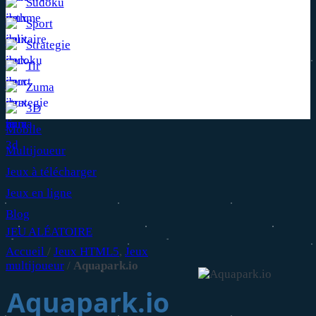
Sudoku
Sport
Strategie
Tir
Zuma
3D
Mobile
Multijoueur
Jeux à télécharger
Jeux en ligne
Blog
JEU ALÉATOIRE
Accueil
/
Jeux HTML5
,
Jeux
multijoueur
/
Aquapark.io
Aquapark.io