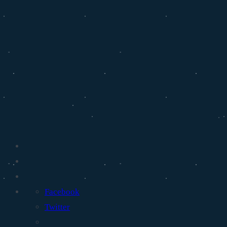
Facebook
Twitter