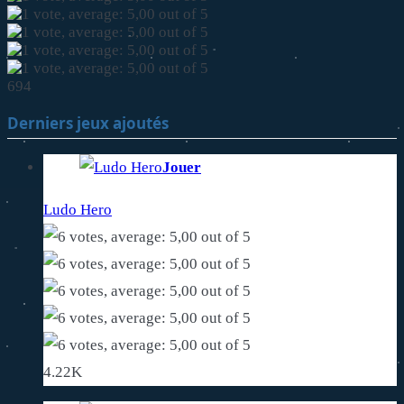
694
Derniers jeux ajoutés
Jouer
Ludo Hero
4.22K