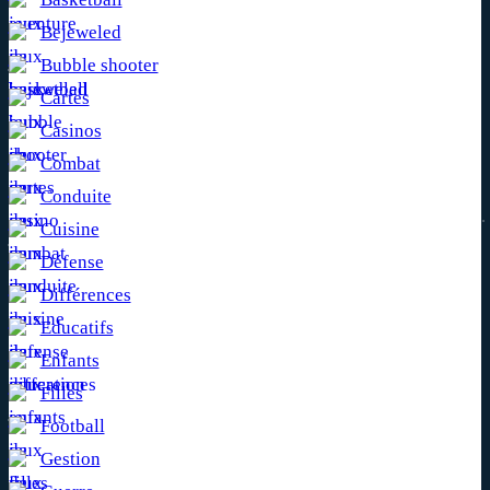
Bejeweled
Bubble shooter
Cartes
Casinos
Combat
Conduite
Cuisine
Défense
Différences
Educatifs
Enfants
Filles
Football
Gestion