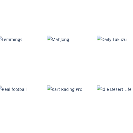
Lemmings
MahJong
Daily Takuzu
4.07K
2.25K
2.