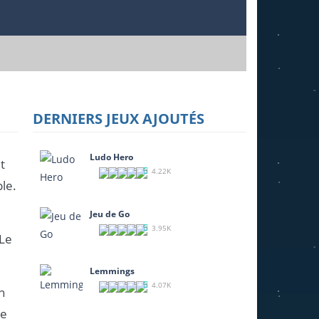
DERNIERS JEUX AJOUTÉS
Ludo Hero
t
4.22K
le.
Jeu de Go
3.95K
 Le
Lemmings
4.07K
n
de