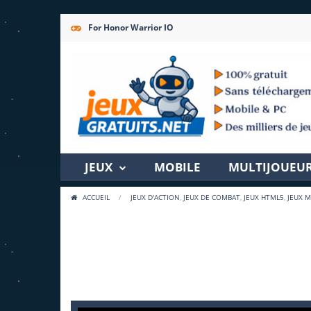
For Honor Warrior IO
JEUX
MOBILE
MULTIJOUEU
Jeux à scores
Arcade
Action
Animaux
Autres jeux
Aventure
Basketball
Bejeweled
Bubble shooter
Cartes
Casinos
Combat
Conduite
Cuisine
Défense
Différences
Educatifs
Enfants
Filles
Football
Gestion
Guerre
Habillage
Jeux de rôle
Jeux de société
Jeux Flash
Mahjong
Match 3
Objets cachés
Pêche
Plates-formes
Puzzles
Réflexion
Rythme
Solitaire
Sudoku
Sport
Strategie
Tir
Zuma
3D
Adresse et agilité
ACCUEIL
/
JEUX D'ACTION
,
JEUX DE COMBAT
,
JEUX HTML5
,
JEUX M