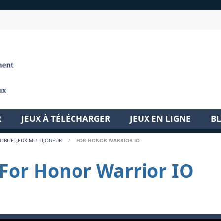
R
JEUX À TÉLÉCHARGER
JEUX EN LIGNE
B
OBILE
,
JEUX MULTIJOUEUR
/
FOR HONOR WARRIOR IO
For Honor Warrior IO