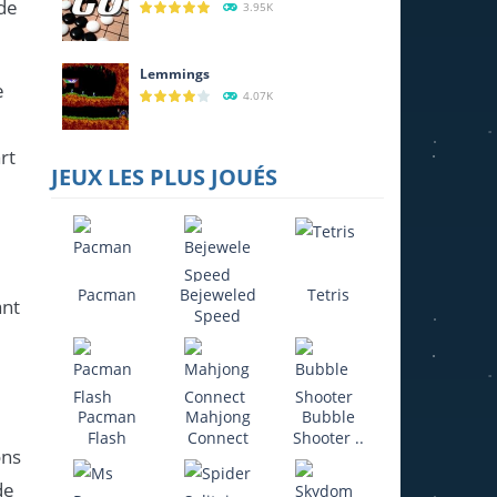
nde
3.95K
Lemmings
e
4.07K
rt
JEUX LES PLUS JOUÉS
Pacman
Bejeweled
Tetris
ant
Speed
Pacman
Mahjong
Bubble
u
Flash
Connect
Shooter ..
ons
de