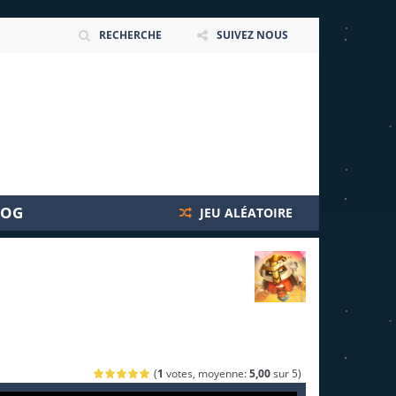
RECHERCHE
SUIVEZ NOUS
LOG
JEU ALÉATOIRE
(
1
votes, moyenne:
5,00
sur 5)