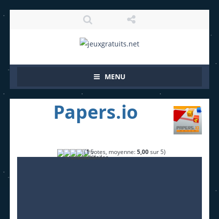
MENU
Papers.io
(
1
votes, moyenne:
5,00
sur 5)