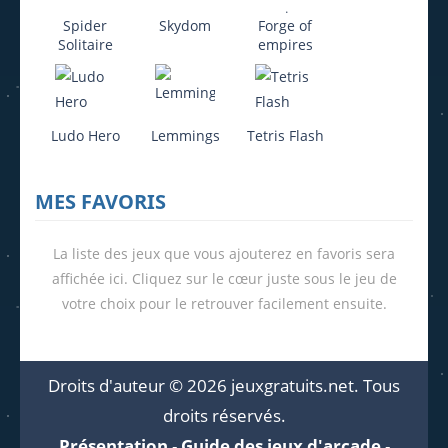
Spider
Skydom
Forge of
Solitaire
empires
Ludo Hero
Lemmings
Tetris Flash
MES FAVORIS
La liste des jeux que vous ajouterez en favoris sera
affichée ici. Cliquez sur le cœur juste sous le jeu de
votre choix pour le retrouver facilement ensuite.
Droits d'auteur © 2026 jeuxgratuits.net. Tous
droits réservés.
Présentation
-
Guide des jeux d'arcade
-