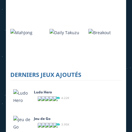
Ludo Hero
Jeu de Go
Lemmings
4.22K
3.95K
4.07K
DERNIERS JEUX AJOUTÉS
MahJong
Daily Takuzu
Breakout
2.25K
2.21K
1.6K
Ludo Hero
4.22K
Jeu de Go
3.95K