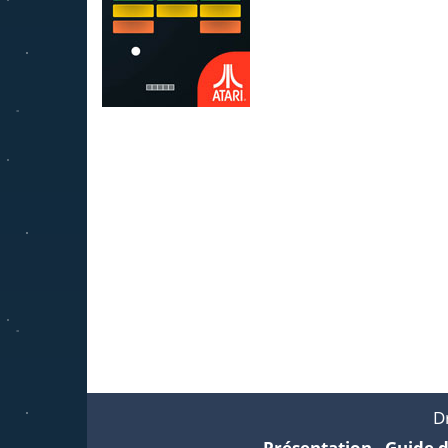
Ludo Hero
Jeu de Go
4.22K
3.95K
Breakout
1.6K
Dr
Présentation
-
Guide d