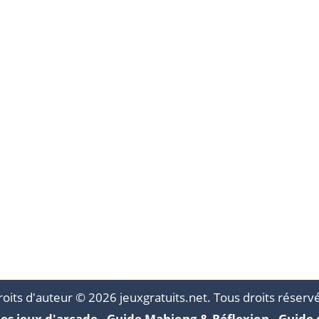
Lemmings
MahJong
Daily Takuzu
4.07K
2.26K
2.
oits d'auteur © 2026 jeuxgratuits.net. Tous droits réserv
es jeux d'arcade
-
Guide Mahjong & Réflexion
-
Guide 