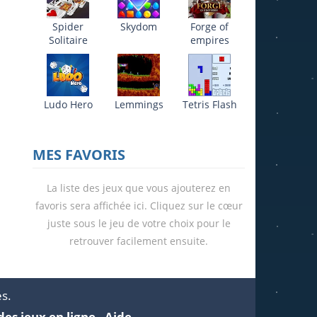
Spider
Skydom
Forge of
Solitaire
empires
21K
Ludo Hero
Lemmings
Tetris Flash
MES FAVORIS
La liste des jeux que vous ajouterez en
favoris sera affichée ici. Cliquez sur le cœur
juste sous le jeu de votre choix pour le
retrouver facilement ensuite.
és.
des jeux en ligne
-
Aide