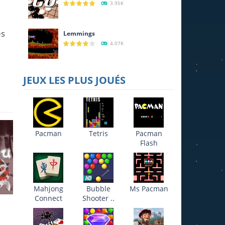
3.95K
es
Lemmings
4.07K
JEUX LES PLUS JOUÉS
Pacman
Tetris
Pacman
Flash
Mahjong
Bubble
Ms Pacman
Connect
Shooter ..