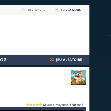
RECHERCHE
SUIVEZ NOUS
LOG
JEU ALÉATOIRE
(
2
votes, moyenne:
5,00
sur 5)