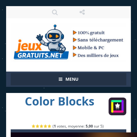
MENU
Color Blocks
(
1
votes, moyenne:
5,00
sur 5)