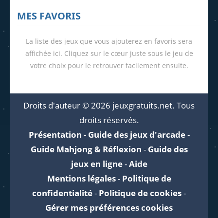
MES FAVORIS
La liste des jeux que vous ajouterez en favoris sera
affichée ici. Cliquez sur le cœur juste sous le jeu de
votre choix pour le retrouver facilement ensuite.
Droits d'auteur © 2026 jeuxgratuits.net. Tous
droits réservés.
Présentation
-
Guide des jeux d'arcade
-
Guide Mahjong & Réflexion
-
Guide des
jeux en ligne
-
Aide
Mentions légales
-
Politique de
confidentialité
-
Politique de cookies
-
Gérer mes préférences cookies