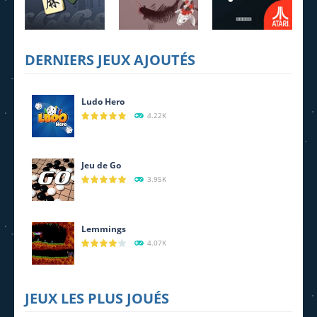
4.22K
3.95K
4.07K
DERNIERS JEUX AJOUTÉS
MahJong
Daily Takuzu
Breakout
2.26K
2.21K
1.6K
Ludo Hero
4.22K
Jeu de Go
3.95K
Lemmings
4.07K
JEUX LES PLUS JOUÉS