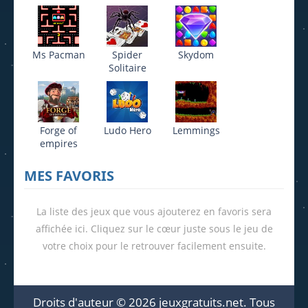
Ms Pacman
Spider
Skydom
Solitaire
Forge of
Ludo Hero
Lemmings
empires
MES FAVORIS
La liste des jeux que vous ajouterez en favoris sera
affichée ici. Cliquez sur le cœur juste sous le jeu de
votre choix pour le retrouver facilement ensuite.
Droits d'auteur © 2026 jeuxgratuits.net. Tous