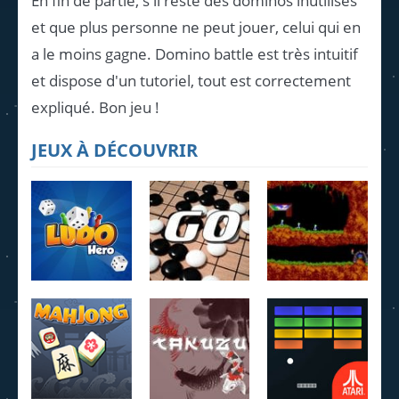
En fin de partie, s'il reste des dominos inutilisés
et que plus personne ne peut jouer, celui qui en
a le moins gagne. Domino battle est très intuitif
et dispose d'un tutoriel, tout est correctement
expliqué. Bon jeu !
JEUX À DÉCOUVRIR
Ludo Hero
Jeu de Go
Lemmings
4.22K
3.95K
4.07K