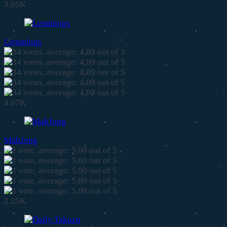
3.95K
Lemmings
4.07K
MahJong
2.25K