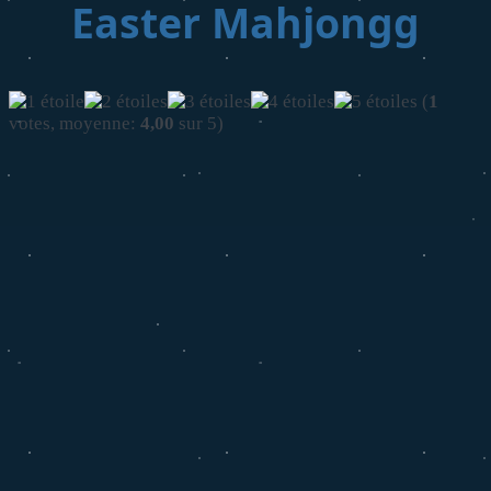
Easter Mahjongg
(
1
votes, moyenne:
4,00
sur 5)