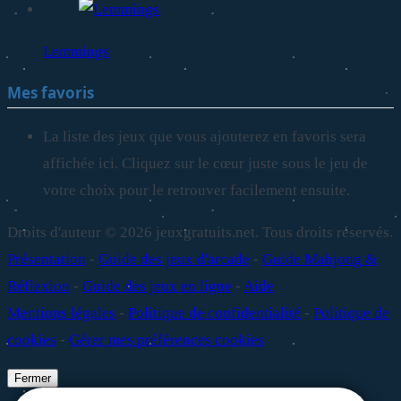
Lemmings
Mes favoris
La liste des jeux que vous ajouterez en favoris sera
affichée ici. Cliquez sur le cœur juste sous le jeu de
votre choix pour le retrouver facilement ensuite.
Droits d'auteur © 2026 jeuxgratuits.net. Tous droits réservés.
Présentation
-
Guide des jeux d'arcade
-
Guide Mahjong &
Réflexion
-
Guide des jeux en ligne
-
Aide
Mentions légales
-
Politique de confidentialité
-
Politique de
cookies
-
Gérer mes préférences cookies
Fermer