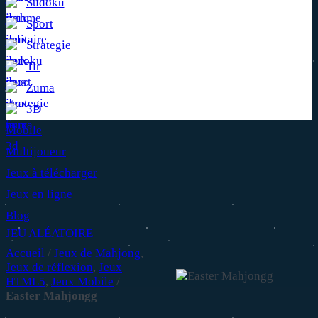
Sudoku
Sport
Strategie
Tir
Zuma
3D
Mobile
Multijoueur
Jeux à télécharger
Jeux en ligne
Blog
JEU ALÉATOIRE
Accueil
/
Jeux de Mahjong
,
Jeux de réflexion
,
Jeux
HTML5
,
Jeux Mobile
/
Easter Mahjongg