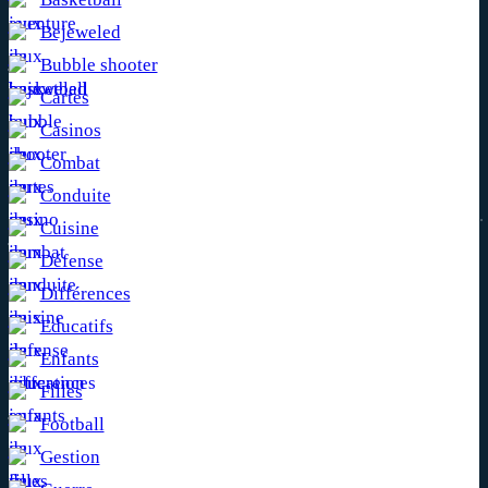
Bejeweled
Bubble shooter
Cartes
Casinos
Combat
Conduite
Cuisine
Défense
Différences
Educatifs
Enfants
Filles
Football
Gestion