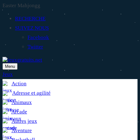
Easter Mahjongg
RECHERCHE
SUIVEZ NOUS
Facebook
Twitter
Menu
Jeux
Action
Adresse et agilité
Animaux
Arcade
Autres jeux
Aventure
Basketball