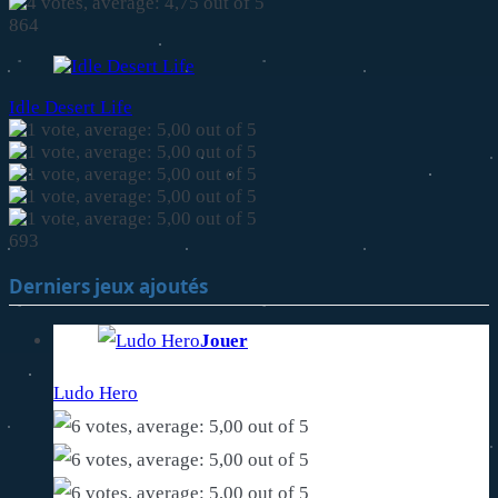
864
Idle Desert Life
693
Derniers jeux ajoutés
Jouer
Ludo Hero