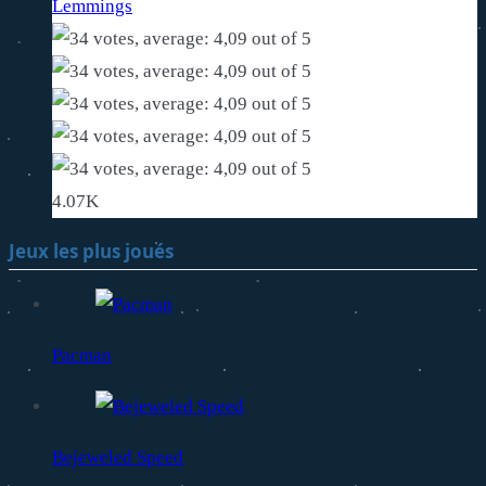
Lemmings
4.07K
Jeux les plus joués
Pacman
Bejeweled Speed