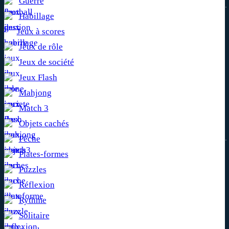
Guerre
Habillage
Jeux à scores
Jeux de rôle
Jeux de société
Jeux Flash
Mahjong
Match 3
Objets cachés
Pêche
Plates-formes
Puzzles
Réflexion
Rythme
Solitaire