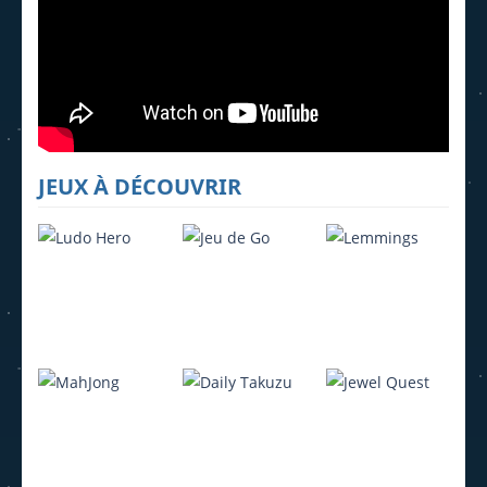
JEUX À DÉCOUVRIR
Ludo Hero
Jeu de Go
Lemmings
4.22K
3.95K
4.07K