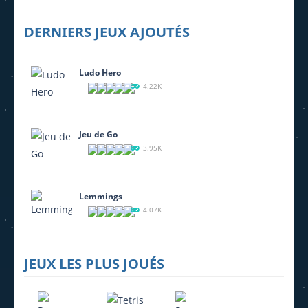
DERNIERS JEUX AJOUTÉS
MahJong
Daily Takuzu
Jewel Quest
2.25K
2.21K
3.44K
Ludo Hero
4.22K
Jeu de Go
3.95K
Lemmings
4.07K
JEUX LES PLUS JOUÉS