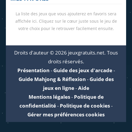
La liste des jeux que vous ajouterez en favoris sera
affichée ici. Cliquez sur le cœur juste sous le jeu de
votre choix pour le retrouver facilement ensuite.
Droits d'auteur © 2026 jeuxgratuits.net. Tous
droits réservés.
Présentation
-
Guide des jeux d'arcade
-
Guide Mahjong & Réflexion
-
Guide des
jeux en ligne
-
Aide
Mentions légales
-
Politique de
confidentialité
-
Politique de cookies
-
Gérer mes préférences cookies