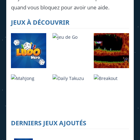
quand vous bloquez pour avoir une aide.
JEUX À DÉCOUVRIR
Ludo Hero
Jeu de Go
Lemmings
4.22K
3.95K
4.07K
DERNIERS JEUX AJOUTÉS
MahJong
Daily Takuzu
Breakout
2.25K
2.21K
1.6K