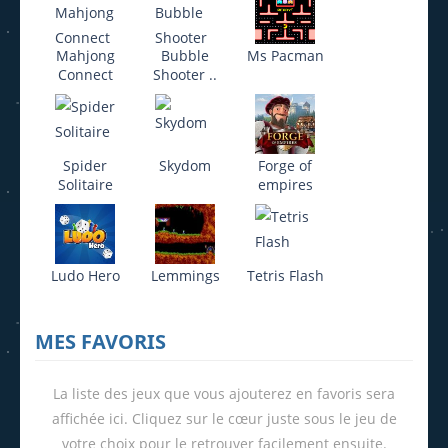
Mahjong
Bubble
Ms Pacman
Connect
Shooter ..
Spider
Skydom
Forge of
Solitaire
empires
Ludo Hero
Lemmings
Tetris Flash
MES FAVORIS
La liste des jeux que vous ajouterez en favoris sera
affichée ici. Cliquez sur le cœur juste sous le jeu de
votre choix pour le retrouver facilement ensuite.