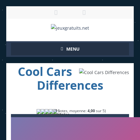
MENU
Cool Cars
Differences
(
1
votes, moyenne:
4,00
sur 5)