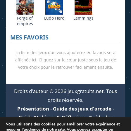
Forge of
Ludo Hero
Lemmings
empires
MES FAVORIS
La liste des jeux que vous ajouterez en favoris sera
affichée ici. Cliquez sur le cœur juste sous le jeu de
votre choix pour le retrouver facilement ensuite.
Droits d'auteur © 2026 jeuxgratuits.net. Tous
droits réservés.
Présentation
-
Guide des jeux d'arcade
-
Guide Mahjong & Réflexion
-
Guide des
Nous utilisons des cookies pour améliorer votre expérience et
jeux en ligne
-
Aide
mesurer l’audience de notre site. Vous pouvez accepter ou