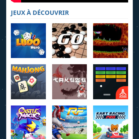
JEUX À DÉCOUVRIR
Ludo Hero
Jeu de Go
Lemmings
4.22K
3.95K
4.07K
MahJong
Daily Takuzu
Breakout
2.26K
2.21K
1.6K