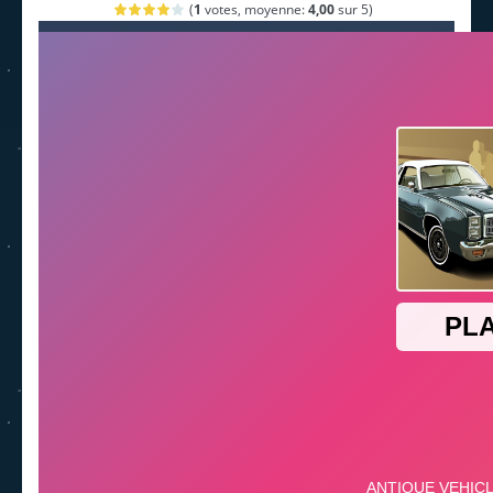
(
1
votes, moyenne:
4,00
sur 5)