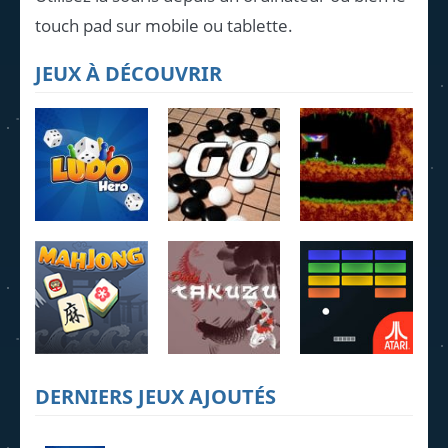
touch pad sur mobile ou tablette.
JEUX À DÉCOUVRIR
Ludo Hero
Jeu de Go
Lemmings
4.22K
3.95K
4.07K
DERNIERS JEUX AJOUTÉS
MahJong
Daily Takuzu
Breakout
2.25K
2.21K
1.6K