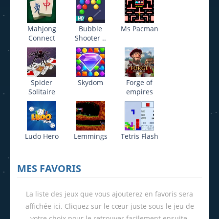
Mahjong
Bubble
Ms Pacman
Connect
Shooter ..
Spider
Skydom
Forge of
Solitaire
empires
Ludo Hero
Lemmings
Tetris Flash
MES FAVORIS
La liste des jeux que vous ajouterez en favoris sera
affichée ici. Cliquez sur le cœur juste sous le jeu de
votre choix pour le retrouver facilement ensuite.