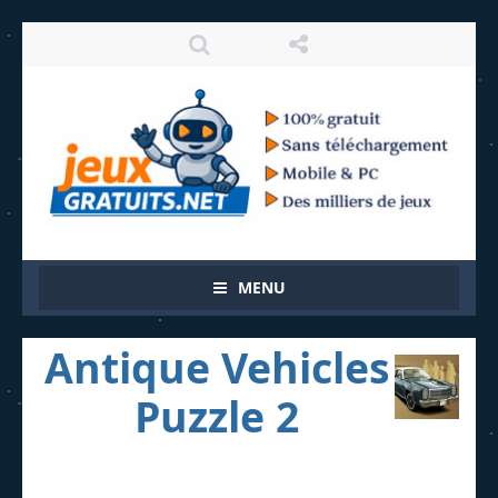
MENU
Antique Vehicles
Puzzle 2