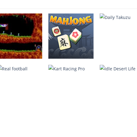
Lemmings
MahJong
Daily Takuzu
4.07K
2.25K
2.