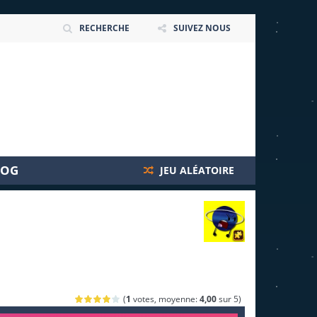
RECHERCHE
SUIVEZ NOUS
LOG
JEU ALÉATOIRE
(
1
votes, moyenne:
4,00
sur 5)