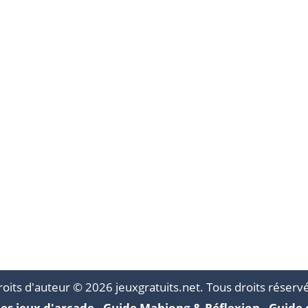
Real football
Kart Racing Pro
Idle Desert Life
918
865
oits d'auteur © 2026 jeuxgratuits.net. Tous droits réserv
es jeux d'arcade
-
Guide Mahjong & Réflexion
-
Guide 