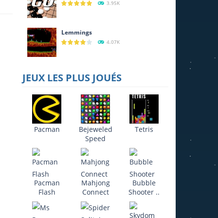
3.95K
Lemmings
4.07K
JEUX LES PLUS JOUÉS
Pacman
Bejeweled
Tetris
Speed
21K
Pacman
Mahjong
Bubble
Flash
Connect
Shooter ..