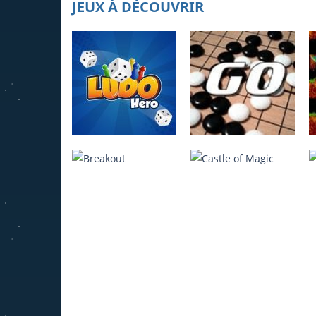
JEUX À DÉCOUVRIR
Ludo Hero
Jeu de Go
4.22K
3.95K