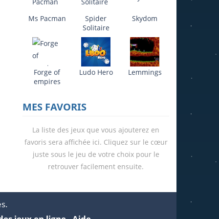
Ms Pacman
Spider
Skydom
694
Solitaire
Forge of
Ludo Hero
Lemmings
empires
MES FAVORIS
La liste des jeux que vous ajouterez en
favoris sera affichée ici. Cliquez sur le cœur
juste sous le jeu de votre choix pour le
retrouver facilement ensuite.
és.
des jeux en ligne
-
Aide