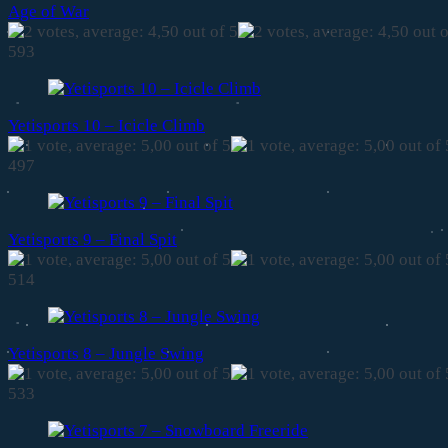
Age of War
593
Yetisports 10 – Icicle Climb
497
Yetisports 9 – Final Spit
514
Yetisports 8 – Jungle Swing
533