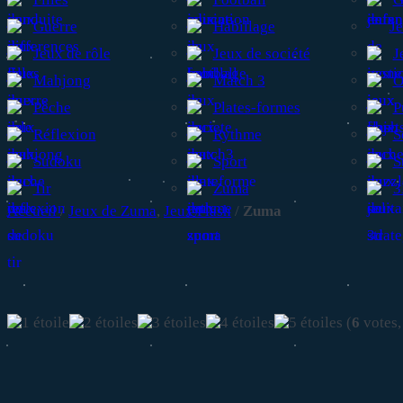
Guerre
Habillage
Je
Jeux de rôle
Jeux de société
J
Mahjong
Match 3
O
Pêche
Plates-formes
P
Réflexion
Rythme
S
Sudoku
Sport
S
Tir
Zuma
3
Accueil
/
Jeux de Zuma
,
Jeux Flash
/
Zuma
(
6
votes