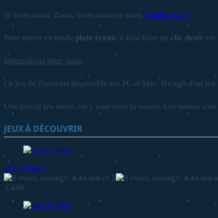
Si vous aimez Zuma, vous aimerez aussi
Zumba mania
.
Pour entrer en mode
plein écran
, il faut faire un
clic droit
sur 
Instructions pour jouer
:
Ce jeu de Zuma est disponible sur PC et Mac. Il s'agit d'un jeu Fl
Une fois le jeu lancé, on y joue avec la souris. Les menus son
JEUX À DÉCOUVRIR
Jewel Quest
3.44K