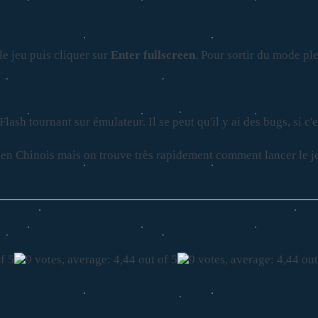
le jeu puis cliquer sur
Enter fullscreen
. Pour sortir du mode ple
ash tournant sur émulateur. Il se peut qu'il y ai des bugs, si c'es
t en Chinois mais on trouve très rapidement comment lancer le je