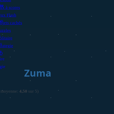
ux à scores
eux Flash
bjets cachés
uzzles
olitaire
trategie
D
Zuma
, moyenne:
4,50
sur 5)