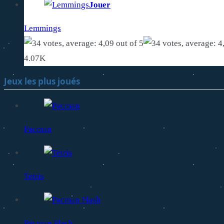
Jouer
Lemmings
4.07K
Jeux les plus joués
Pacman
Tetris
Pacman Flash