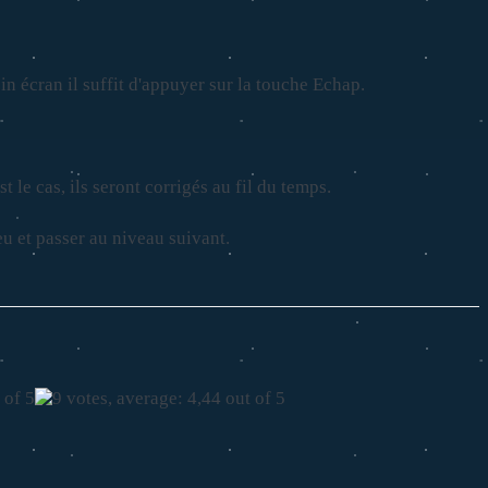
in écran il suffit d'appuyer sur la touche Echap.
t le cas, ils seront corrigés au fil du temps.
u et passer au niveau suivant.