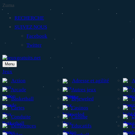
Zuma
RECHERCHE
SUIVEZ NOUS
Facebook
Twitter
Menu
Jeux
Action
Adresse et agilité
A
Arcade
Autres jeux
A
Basketball
Bejeweled
B
Cartes
Casinos
C
Conduite
Cuisine
D
Différences
Educatifs
E
Filles
Football
G