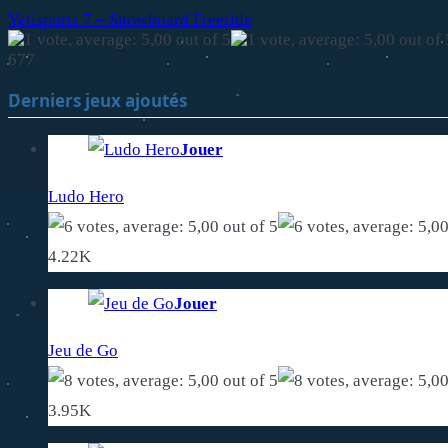
Yetisports 7 – Snowboard Freeride
677
Derniers jeux ajoutés
Jouer
Ludo Hero
4.22K
Jouer
Jeu de Go
3.95K