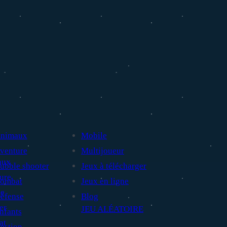
nimaux
Mobile
venture
Multijoueur
ubble shooter
Jeux à télécharger
ombat
Jeux en ligne
éfense
Blog
JEU ALÉATOIRE
nfants
estion