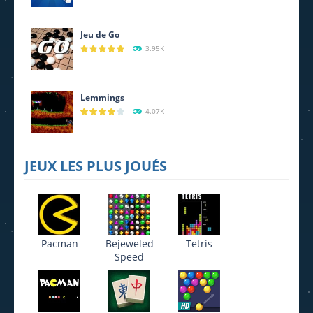
Jeu de Go
3.95K
Lemmings
4.07K
JEUX LES PLUS JOUÉS
Pacman
Bejeweled
Tetris
Speed