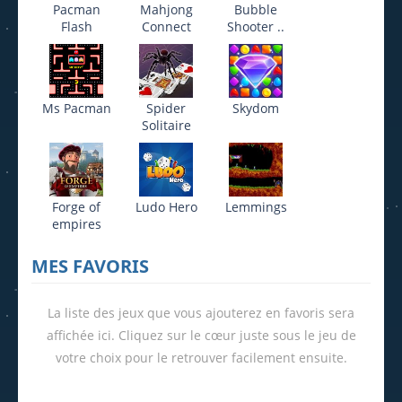
Pacman
Mahjong
Bubble
Flash
Connect
Shooter ..
Ms Pacman
Spider
Skydom
Solitaire
Forge of
Ludo Hero
Lemmings
empires
MES FAVORIS
La liste des jeux que vous ajouterez en favoris sera
affichée ici. Cliquez sur le cœur juste sous le jeu de
votre choix pour le retrouver facilement ensuite.