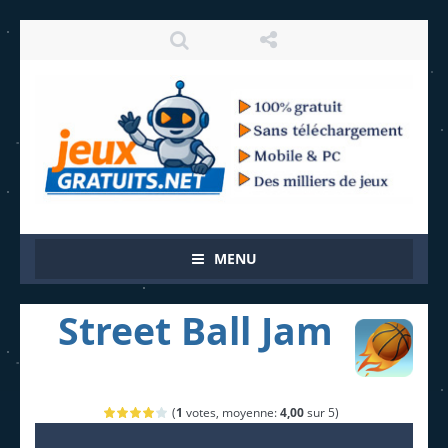
MENU
Street Ball Jam
(
1
votes, moyenne:
4,00
sur 5)