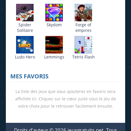
Spider
Skydom
Forge of
Solitaire
empires
Ludo Hero
Lemmings
Tetris Flash
MES FAVORIS
La liste des jeux que vous ajouterez en favoris sera
affichée ici. Cliquez sur le cœur juste sous le jeu de
votre choix pour le retrouver facilement ensuite.
Droits d'auteur © 2026 jeuxgratuits.net. Tous