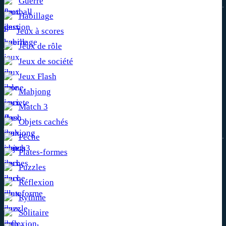
Guerre
Habillage
Jeux à scores
Jeux de rôle
Jeux de société
Jeux Flash
Mahjong
Match 3
Objets cachés
Pêche
Plates-formes
Puzzles
Réflexion
Rythme
Solitaire