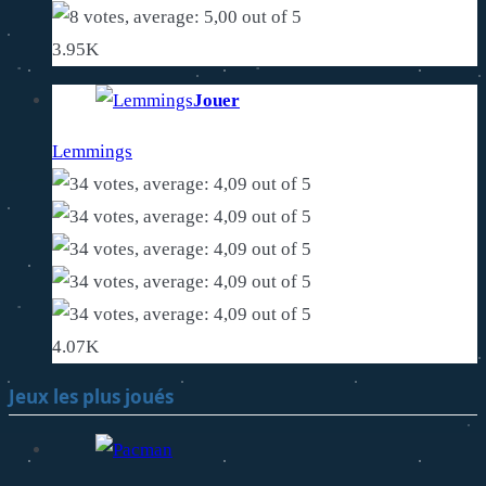
3.95K
Jouer
Lemmings
4.07K
Jeux les plus joués