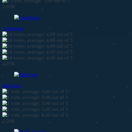
3.95K
Lemmings
4.07K
MahJong
2.26K