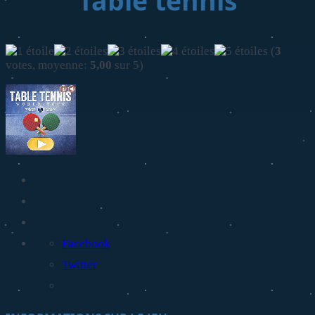
Table tennis
(
3
votes, moyenne:
5,00
sur 5)
Facebook
Twitter