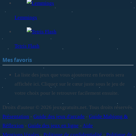
Lemmings
Tetris Flash
Mes favoris
La liste des jeux que vous ajouterez en favoris sera
affichée ici. Cliquez sur le cœur juste sous le jeu de
votre choix pour le retrouver facilement ensuite.
Droits d'auteur © 2026 jeuxgratuits.net. Tous droits réservés.
Présentation
-
Guide des jeux d'arcade
-
Guide Mahjong &
Réflexion
-
Guide des jeux en ligne
-
Aide
Mentions légales
-
Politique de confidentialité
-
Politique de