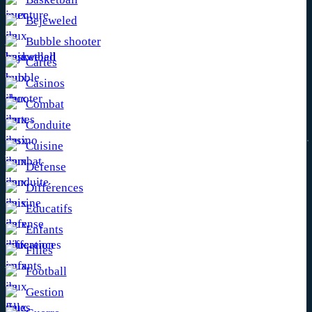
Bejeweled
Bubble shooter
Cartes
Casinos
Combat
Conduite
Cuisine
Défense
Différences
Educatifs
Enfants
Filles
Football
Gestion