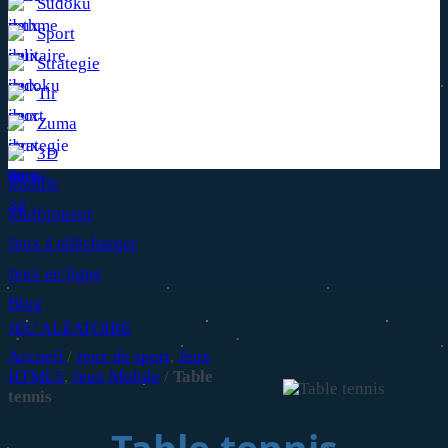
Sudoku
Sport
Strategie
Tir
Zuma
3D
Mobile
Multijoueur
Jeux à télécharger
Jeux en ligne
Blog
JEU ALÉATOIRE
Accueil
/
Jeux de sport
,
Jeux
HTML5
,
Jeux Mobile
/
Table
tennis