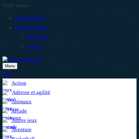
Table tennis
RECHERCHE
SUIVEZ NOUS
Facebook
Twitter
Menu
Jeux
Action
Adresse et agilité
Animaux
Arcade
Autres jeux
Aventure
Basketball