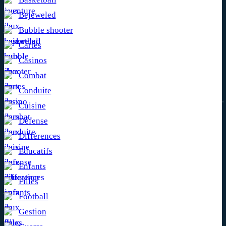
Bejeweled
Bubble shooter
Cartes
Casinos
Combat
Conduite
Cuisine
Défense
Différences
Educatifs
Enfants
Filles
Football
Gestion