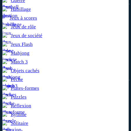
Guerre
Habillage
Jeux à scores
Jeux de rôle
Jeux de société
Jeux Flash
Mahjong
Match 3
Objets cachés
Pêche
Plates-formes
Puzzles
Réflexion
Rythme
Solitaire