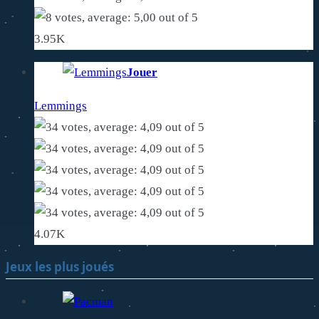
3.95K
Jouer
Lemmings
4.07K
Jeux les plus joués