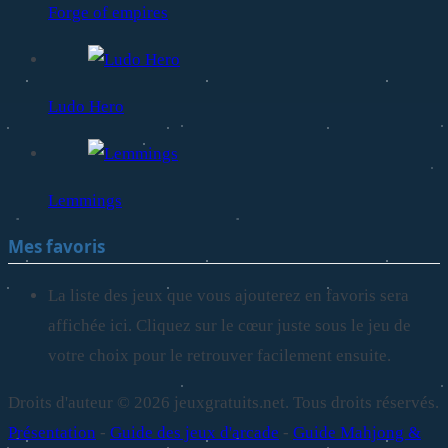
Forge of empires
Ludo Hero
Lemmings
Mes favoris
La liste des jeux que vous ajouterez en favoris sera
affichée ici. Cliquez sur le cœur juste sous le jeu de
votre choix pour le retrouver facilement ensuite.
Droits d'auteur © 2026 jeuxgratuits.net. Tous droits réservés.
Présentation
-
Guide des jeux d'arcade
-
Guide Mahjong &