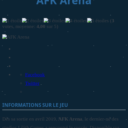
AFK Arena
(
3
votes, moyenne:
4,00
sur 5)
Facebook
Twitter
INFORMATIONS SUR LE JEU
Dès sa sortie en avril 2019,
AFK Arena
, le dernier-né des
studios Lilith Games a rencontré le succès. Disponible sur