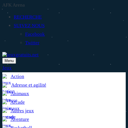
AFK Arena
RECHERCHE
SUIVEZ NOUS
Facebook
Twitter
Menu
Jeux
Action
Adresse et agilité
Animaux
Arcade
Autres jeux
Aventure
Basketball