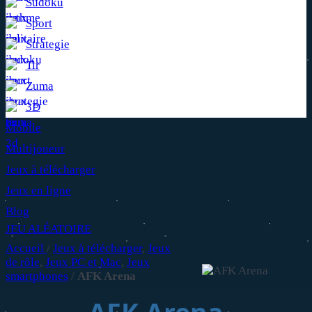
Sudoku
Sport
Strategie
Tir
Zuma
3D
Mobile
Multijoueur
Jeux à télécharger
Jeux en ligne
Blog
JEU ALÉATOIRE
Accueil
/
Jeux à télécharger
,
Jeux
de rôle
,
Jeux PC et Mac
,
Jeux
smartphones
/
AFK Arena