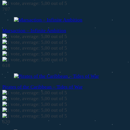
707
Marsaction – Infinite Ambition
618
Pirates of the Caribbean – Tides of War
620