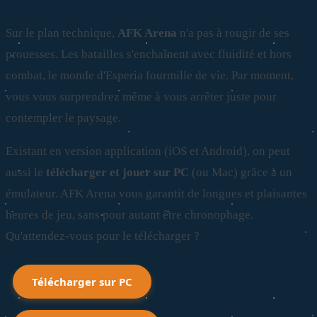
Sur le plan technique,
AFK Arena
n'a pas à rougir de ses
prouesses. Les batailles s'enchaînent avec fluidité et hors
combat, le monde d'Esperia fourmille de vie. Par moment,
vous vous surprendrez même à vous arrêter juste pour
contempler le paysage.
Existant en version application (iOS et Android), on peut
aussi le
télécharger et jouer sur PC
(ou Mac) grâce à un
émulateur. AFK Arena vous garantit de longues et plaisantes
heures de jeu, sans pour autant être chronophage.
Qu'attendez-vous pour le télécharger ?
Télécharger sur PC