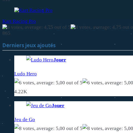
Kart Racing Pro
865
Derniers jeux ajoutés
Jouer
Ludo Hero
4.22K
Jouer
Jeu de Go