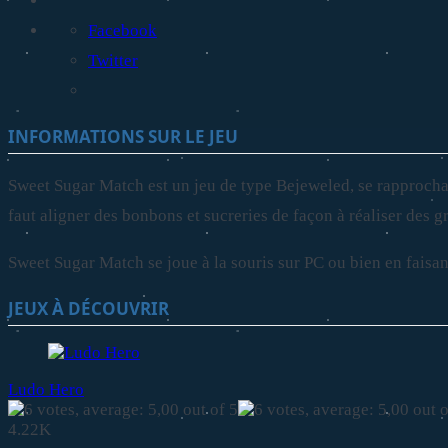
Facebook
Twitter
INFORMATIONS SUR LE JEU
Sweet Sugar Match est un jeu de type Bejeweled, se rapprochant
faut aligner des bonbons et sucreries de façon à réaliser des 
Sweet Sugar Match se joue à la souris sur PC ou bien en faisant
JEUX À DÉCOUVRIR
Ludo Hero
4.22K