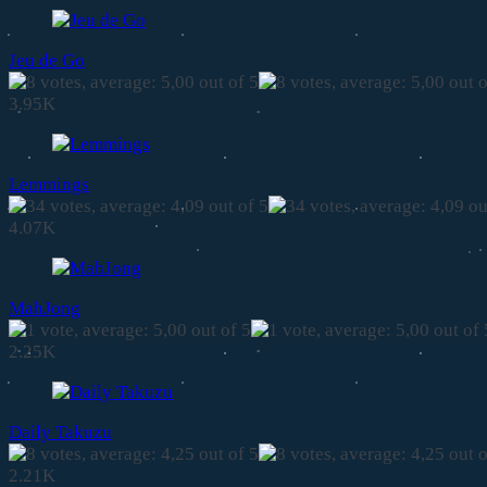
Jeu de Go
3.95K
Lemmings
4.07K
MahJong
2.25K
Daily Takuzu
2.21K