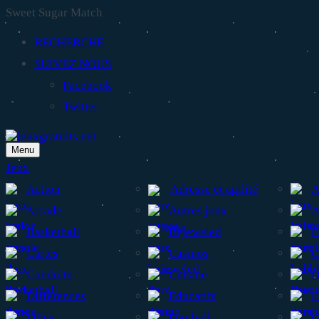
Sweet Sugar Match
RECHERCHE
SUIVEZ NOUS
Facebook
Twitter
Menu
Jeux
Action
Adresse et agilité
A
Arcade
Autres jeux
A
Basketball
Bejeweled
B
Cartes
Casinos
C
Conduite
Cuisine
D
Différences
Educatifs
E
Filles
Football
G