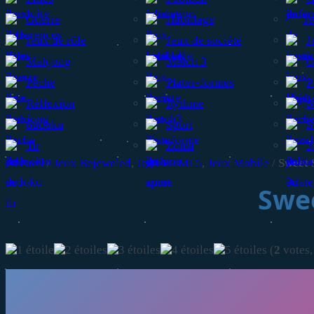
Guerre
Habillage
Je
Jeux de rôle
Jeux de société
J
Mahjong
Match 3
O
Pêche
Plates-formes
P
Réflexion
Rythme
S
Sudoku
Sport
S
Tir
Zuma
3
Accueil
/
Jeux Bejeweled
,
Jeux HTML5
,
Jeux Mobile
/
Sweet 
Swe
(
2
votes