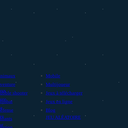
nimaux
Mobile
venture
Multijoueur
ubble shooter
Jeux à télécharger
ombat
Jeux en ligne
éfense
Blog
JEU ALÉATOIRE
nfants
estion