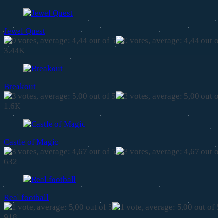
Jewel Quest
3.44K
Breakout
1.6K
Castle of Magic
632
Real football
918