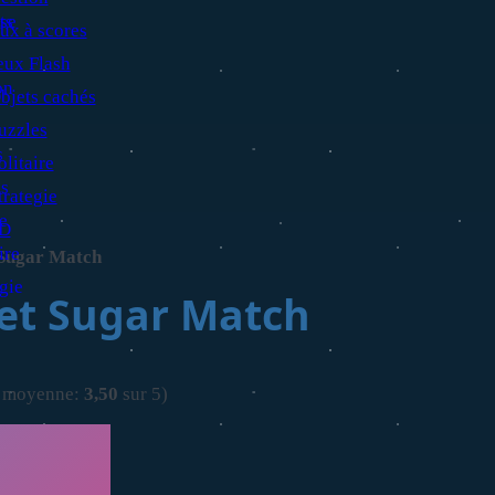
ux à scores
eux Flash
bjets cachés
uzzles
olitaire
trategie
D
Sugar Match
et Sugar Match
, moyenne:
3,50
sur 5)