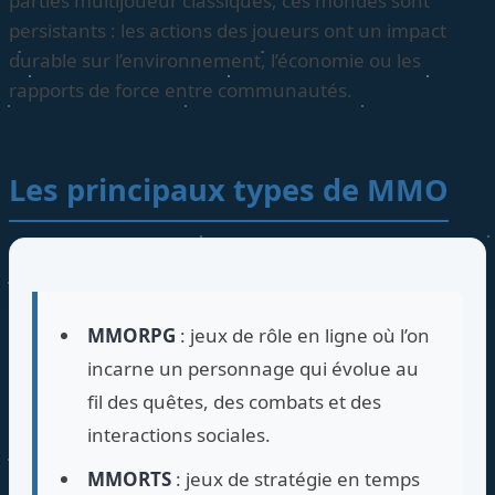
parties multijoueur classiques, ces mondes sont
persistants : les actions des joueurs ont un impact
durable sur l’environnement, l’économie ou les
rapports de force entre communautés.
Les principaux types de MMO
MMORPG
: jeux de rôle en ligne où l’on
incarne un personnage qui évolue au
fil des quêtes, des combats et des
interactions sociales.
MMORTS
: jeux de stratégie en temps