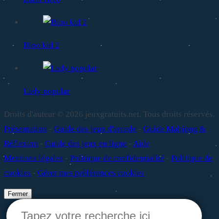
Bloo kid 2
Lady popular
Droits d'auteur © 2026 jeuxgratuits.net. Tous droits réservés.
Présentation
-
Guide des jeux d'arcade
-
Guide Mahjong &
Réflexion
-
Guide des jeux en ligne
-
Aide
Mentions légales
-
Politique de confidentialité
-
Politique de
cookies
-
Gérer mes préférences cookies
Fermer