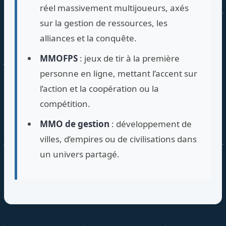
réel massivement multijoueurs, axés
sur la gestion de ressources, les
alliances et la conquête.
MMOFPS
: jeux de tir à la première
personne en ligne, mettant l’accent sur
l’action et la coopération ou la
compétition.
MMO de gestion
: développement de
villes, d’empires ou de civilisations dans
un univers partagé.