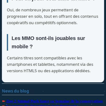
Oui, de nombreux jeux permettent de
progresser en solo, tout en offrant des contenus
coopératifs ou compétitifs optionnels.
Les MMO sont-ils jouables sur
mobile ?
Certains titres sont compatibles avec les
smartphones et tablettes, notamment via des
versions HTML5 ou des applications dédiées.
News du blog
➽
Zoo 2 Animal Park lance sa Semaine de la conservation