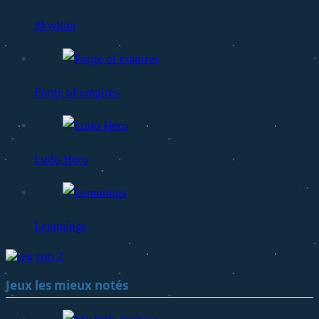
Skydom
Forge of empires
Ludo Hero
Lemmings
Jeux les mieux notés