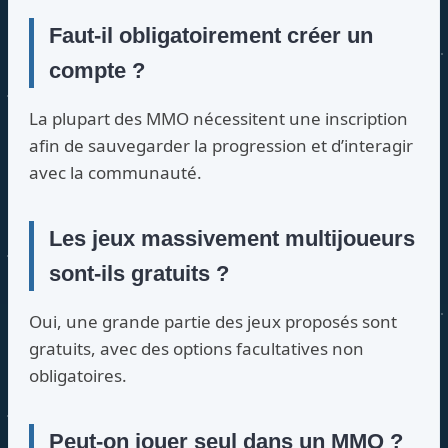
Faut-il obligatoirement créer un
compte ?
La plupart des MMO nécessitent une inscription
afin de sauvegarder la progression et d’interagir
avec la communauté.
Les jeux massivement multijoueurs
sont-ils gratuits ?
Oui, une grande partie des jeux proposés sont
gratuits, avec des options facultatives non
obligatoires.
Peut-on jouer seul dans un MMO ?