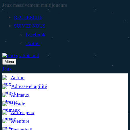
Jeux massivement multijoueurs
RECHERCHE
SUIVEZ NOUS
Facebook
Twitter
Menu
Jeux
Action
Adresse et agilité
Animaux
Arcade
Autres jeux
Aventure
Basketball