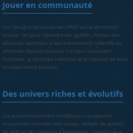
Jouer en communauté
L’un des grands atouts des MMO est la dimension
sociale. On peut rejoindre des guildes, former des
alliances, participer à des événements collectifs ou
affronter d’autres joueurs. Ces jeux favorisent
l’entraide, la stratégie collective et la création de liens
durables entre joueurs.
Des univers riches et évolutifs
Les jeux massivement multijoueurs proposent
souvent des mondes très vastes, remplis de quêtes,
de défis et de contenus à long terme. Certains jeux