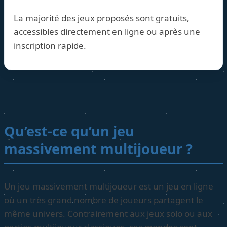
La majorité des jeux proposés sont gratuits,
accessibles directement en ligne ou après une
inscription rapide.
Qu’est-ce qu’un jeu
massivement multijoueur ?
Un jeu massivement multijoueur est un jeu en ligne
où un très grand nombre de joueurs partagent le
même univers. Contrairement aux jeux solo ou aux