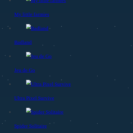
My little farmies
Badland
Jeu de Go
Ultra Pixel Survive
Spider Solitaire