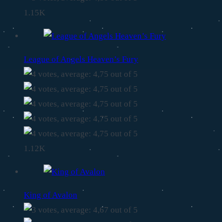
1.15K
League of Angels Heaven’s Fury
1.12K
King of Avalon